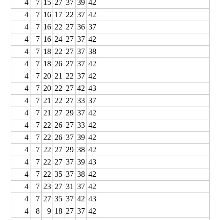
4
7
15
27
37
39
42
4
7
16
17
22
37
42
4
7
16
22
27
36
37
4
7
16
24
27
37
42
4
7
18
22
27
37
38
4
7
18
26
27
37
42
4
7
20
21
22
37
42
4
7
20
22
27
42
43
4
7
21
22
27
33
37
4
7
21
27
29
37
42
4
7
22
26
27
33
42
4
7
22
26
37
39
42
4
7
22
27
29
38
42
4
7
22
27
37
39
43
4
7
22
35
37
38
42
4
7
23
27
31
37
42
4
7
27
35
37
42
43
4
8
9
18
27
37
42