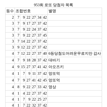
953회 로또 당첨자 목록
등수
조합번호
별명
2
7
9
22
27
34
42
3
7
9
17
27
37
42
3
7
9
22
24
37
42
3
7
9
22
27
37
45
3
7
14
22
27
37
42
3
9
12
22
27
37
42
4
7
12
22
27
37
40
6등당첨도어려운무료지만 감사
4
7
9
18
28
37
42
대바기
4
9
15
27
37
41
42
아오즈키
4
1
7
9
11
37
42
엉또억
4
7
9
27
41
42
45
엉또억
4
8
9
22
27
33
42
영상
4
1
4
22
27
37
42
4
1
7
9
22
25
27
4
1
7
22
32
37
42