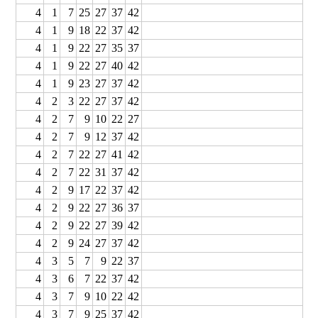
4
1
7
25
27
37
42
4
1
9
18
22
37
42
4
1
9
22
27
35
37
4
1
9
22
27
40
42
4
1
9
23
27
37
42
4
2
3
22
27
37
42
4
2
7
9
10
22
27
4
2
7
9
12
37
42
4
2
7
22
27
41
42
4
2
7
22
31
37
42
4
2
9
17
22
37
42
4
2
9
22
27
36
37
4
2
9
22
27
39
42
4
2
9
24
27
37
42
4
3
5
7
9
22
37
4
3
6
7
22
37
42
4
3
7
9
10
22
42
4
3
7
9
25
37
42