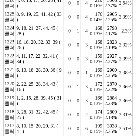
4, 6, 13, 17, 26, 28 ( 41
210
3066
0
0
4
2.54%
클릭
)
0.16%
2.37%
1225
8, 9, 19, 25, 41, 42 ( 33
176
2905
0
0
4
2.39%
클릭
)
0.14%
2.25%
1224
9, 18, 21, 27, 44, 45 (
168
2798
0
1
4
2.3%
클릭
28 )
0.13%
2.17%
1223
16, 18, 20, 32, 33, 39 (
168
2823
0
0
3
2.32%
클릭
26 )
0.13%
2.19%
1222
4, 11, 17, 22, 32, 41 (
159
2927
0
0
3
2.39%
클릭
34 )
0.12%
2.27%
1221
6, 13, 18, 28, 30, 36 ( 9
169
2900
0
0
1
2.38%
클릭
)
0.13%
2.25%
1220
2, 22, 25, 28, 34, 43 (
172
2870
0
1
3
2.36%
클릭
16 )
0.13%
2.22%
1219
1, 2, 15, 28, 39, 45 ( 31
166
2884
0
0
3
2.36%
클릭
)
0.13%
2.23%
1218
3, 28, 31, 32, 42, 45 (
174
2809
0
0
2
2.31%
클릭
25 )
0.13%
2.18%
1217
8, 10, 15, 20, 29, 31 (
199
3038
0
0
6
2.51%
클릭
41 )
0.15%
2.35%