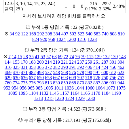
1216
3, 10, 14, 15, 23, 24 (
215
2992
1
0
0
2.48%
클릭
25 )
0.17%
2.32%
자세히 보시려면 해당 회차를 클릭하세요.
◎ 누적 1등 당첨 기록 : 22 (평균0.02회)
※
34
92
122
168
292
308
384
497
503
523
540
583
740
808
810
824
920
958
1024
1200
1216
1228
◎ 누적 2등 당첨 기록 : 124 (평균0.10회)
※
7
14
15
28
35
41
53
57
63
69
72
74
76
79
115
129
132
139
143
144
153
170
188
200
214
219
221
224
237
259
261
287
301
304
316
325
331
358
365
372
382
390
391
392
406
414
424
456
462
469
470
471
482
498
537
548
568
576
578
590
591
600
612
623
629
630
636
637
650
658
667
693
699
707
718
726
750
756
757
760
774
775
776
798
813
830
859
868
870
882
887
896
901
944
953
954
956
965
985
1005
1011
1036
1044
1060
1064
1073
1075
1085
1095
1104
1132
1145
1157
1164
1165
1170
1184
1190
1213
1215
1220
1224
1229
1230
◎ 누적 3등 당첨 기록 : 4,523 (평균3.66회)
◎ 누적 4등 당첨 기록 : 217,191 (평균175.86회)