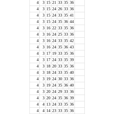
4
3
15
21
33
35
36
4
3
15
24
26
33
36
4
3
15
24
33
35
41
4
3
15
24
35
36
44
4
3
16
22
33
35
36
4
3
16
24
25
33
36
4
3
16
24
33
35
42
4
3
16
24
35
36
43
4
3
17
19
33
35
36
4
3
17
24
33
35
39
4
3
18
20
33
35
36
4
3
18
24
33
35
40
4
3
19
24
30
33
36
4
3
19
24
35
36
40
4
3
20
24
29
33
36
4
3
20
24
35
36
39
4
4
13
24
33
35
36
4
4
14
23
33
35
36