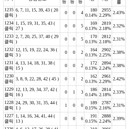
등
등
등
률
1235
6, 7, 11, 15, 39, 43 ( 20
180
2955
0
0
4
2.43%
클릭
)
0.14%
2.29%
1234
1, 15, 19, 31, 35, 43 (
169
2819
0
0
5
2.32%
클릭
27 )
0.13%
2.18%
1233
2, 7, 20, 25, 37, 40 ( 29
170
2812
0
0
5
2.31%
클릭
)
0.13%
2.18%
1232
12, 15, 19, 22, 24, 36 (
164
2902
0
0
2
2.38%
클릭
3 )
0.13%
2.25%
1231
4, 13, 14, 18, 31, 38 (
172
2894
0
0
2
2.38%
클릭
15 )
0.13%
2.24%
1230
162
2961
3, 8, 9, 22, 28, 42 ( 45 )
0
1
2
2.42%
클릭
0.13%
2.29%
1229
12, 13, 29, 34, 37, 42 (
186
2814
0
1
3
2.33%
클릭
16 )
0.14%
2.18%
1228
24, 29, 30, 31, 35, 44 (
189
2787
1
0
0
2.31%
클릭
1 )
0.15%
2.16%
1227
1, 14, 16, 34, 41, 44 (
191
2888
0
0
6
2.39%
클릭
13 )
0.15%
2.24%
1226