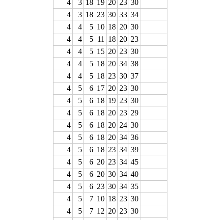
4
3
18
19
20
23
30
4
3
18
23
30
33
34
4
4
5
10
18
20
30
4
4
5
11
18
20
23
4
4
5
15
20
23
30
4
4
5
18
20
34
38
4
4
5
18
23
30
37
4
5
6
17
20
23
30
4
5
6
18
19
23
30
4
5
6
18
20
23
29
4
5
6
18
20
24
30
4
5
6
18
20
34
36
4
5
6
18
23
34
39
4
5
6
20
23
34
45
4
5
6
20
30
34
40
4
5
6
23
30
34
35
4
5
7
10
18
23
30
4
5
7
12
20
23
30