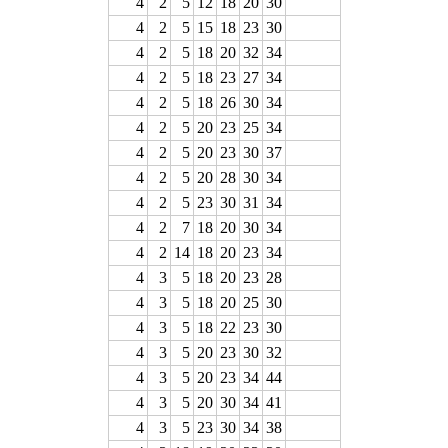
4
2
5
12
18
20
30
4
2
5
15
18
23
30
4
2
5
18
20
32
34
4
2
5
18
23
27
34
4
2
5
18
26
30
34
4
2
5
20
23
25
34
4
2
5
20
23
30
37
4
2
5
20
28
30
34
4
2
5
23
30
31
34
4
2
7
18
20
30
34
4
2
14
18
20
23
34
4
3
5
18
20
23
28
4
3
5
18
20
25
30
4
3
5
18
22
23
30
4
3
5
20
23
30
32
4
3
5
20
23
34
44
4
3
5
20
30
34
41
4
3
5
23
30
34
38