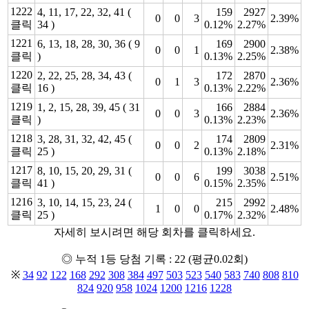
1222
4, 11, 17, 22, 32, 41 (
159
2927
0
0
3
2.39%
클릭
34 )
0.12%
2.27%
1221
6, 13, 18, 28, 30, 36 ( 9
169
2900
0
0
1
2.38%
클릭
)
0.13%
2.25%
1220
2, 22, 25, 28, 34, 43 (
172
2870
0
1
3
2.36%
클릭
16 )
0.13%
2.22%
1219
1, 2, 15, 28, 39, 45 ( 31
166
2884
0
0
3
2.36%
클릭
)
0.13%
2.23%
1218
3, 28, 31, 32, 42, 45 (
174
2809
0
0
2
2.31%
클릭
25 )
0.13%
2.18%
1217
8, 10, 15, 20, 29, 31 (
199
3038
0
0
6
2.51%
클릭
41 )
0.15%
2.35%
1216
3, 10, 14, 15, 23, 24 (
215
2992
1
0
0
2.48%
클릭
25 )
0.17%
2.32%
자세히 보시려면 해당 회차를 클릭하세요.
◎ 누적 1등 당첨 기록 : 22 (평균0.02회)
※
34
92
122
168
292
308
384
497
503
523
540
583
740
808
810
824
920
958
1024
1200
1216
1228