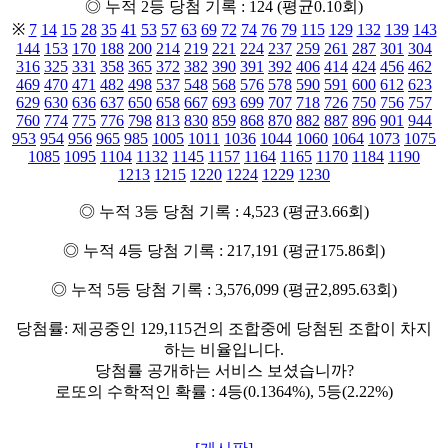
◎ 누적 2등 당첨 기록 : 124 (평균0.10회)
※
7
14
15
28
35
41
53
57
63
69
72
74
76
79
115
129
132
139
143
144
153
170
188
200
214
219
221
224
237
259
261
287
301
304
316
325
331
358
365
372
382
390
391
392
406
414
424
456
462
469
470
471
482
498
537
548
568
576
578
590
591
600
612
623
629
630
636
637
650
658
667
693
699
707
718
726
750
756
757
760
774
775
776
798
813
830
859
868
870
882
887
896
901
944
953
954
956
965
985
1005
1011
1036
1044
1060
1064
1073
1075
1085
1095
1104
1132
1145
1157
1164
1165
1170
1184
1190
1213
1215
1220
1224
1229
1230
◎ 누적 3등 당첨 기록 : 4,523 (평균3.66회)
◎ 누적 4등 당첨 기록 : 217,191 (평균175.86회)
◎ 누적 5등 당첨 기록 : 3,576,099 (평균2,895.63회)
당첨률: 제공중인 129,115건의 조합중에 당첨된 조합이 차지
하는 비율입니다.
당첨률 공개하는 서비스 보셨습니까?
로또의 수학적인 확률 : 4등(0.1364%), 5등(2.22%)