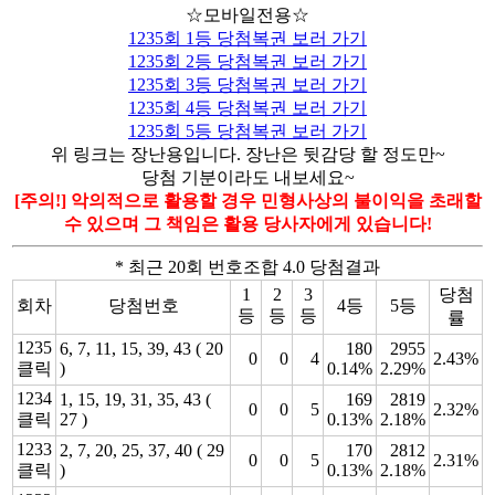
☆모바일전용☆
1235회 1등 당첨복권 보러 가기
1235회 2등 당첨복권 보러 가기
1235회 3등 당첨복권 보러 가기
1235회 4등 당첨복권 보러 가기
1235회 5등 당첨복권 보러 가기
위 링크는 장난용입니다. 장난은 뒷감당 할 정도만~
당첨 기분이라도 내보세요~
[주의!] 악의적으로 활용할 경우 민형사상의 불이익을 초래할
수 있으며 그 책임은 활용 당사자에게 있습니다!
* 최근 20회 번호조합 4.0 당첨결과
1
2
3
당첨
회차
당첨번호
4등
5등
등
등
등
률
1235
6, 7, 11, 15, 39, 43 ( 20
180
2955
0
0
4
2.43%
클릭
)
0.14%
2.29%
1234
1, 15, 19, 31, 35, 43 (
169
2819
0
0
5
2.32%
클릭
27 )
0.13%
2.18%
1233
2, 7, 20, 25, 37, 40 ( 29
170
2812
0
0
5
2.31%
클릭
)
0.13%
2.18%