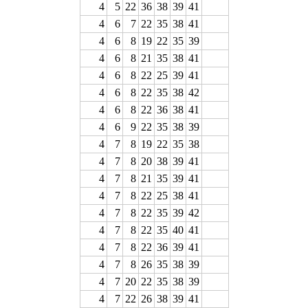
4
5
22
36
38
39
41
4
6
7
22
35
38
41
4
6
8
19
22
35
39
4
6
8
21
35
38
41
4
6
8
22
25
39
41
4
6
8
22
35
38
42
4
6
8
22
36
38
41
4
6
9
22
35
38
39
4
7
8
19
22
35
38
4
7
8
20
38
39
41
4
7
8
21
35
39
41
4
7
8
22
25
38
41
4
7
8
22
35
39
42
4
7
8
22
35
40
41
4
7
8
22
36
39
41
4
7
8
26
35
38
39
4
7
20
22
35
38
39
4
7
22
26
38
39
41