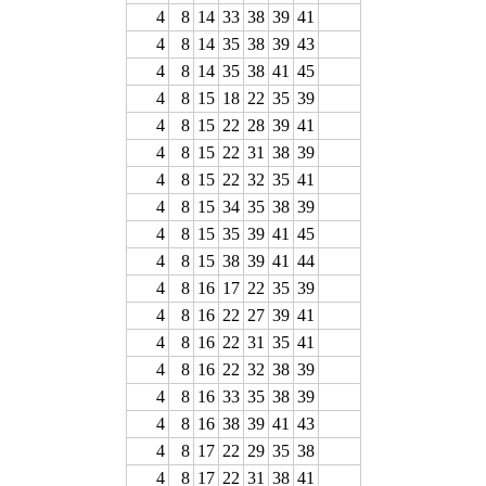
4
8
14
33
38
39
41
4
8
14
35
38
39
43
4
8
14
35
38
41
45
4
8
15
18
22
35
39
4
8
15
22
28
39
41
4
8
15
22
31
38
39
4
8
15
22
32
35
41
4
8
15
34
35
38
39
4
8
15
35
39
41
45
4
8
15
38
39
41
44
4
8
16
17
22
35
39
4
8
16
22
27
39
41
4
8
16
22
31
35
41
4
8
16
22
32
38
39
4
8
16
33
35
38
39
4
8
16
38
39
41
43
4
8
17
22
29
35
38
4
8
17
22
31
38
41