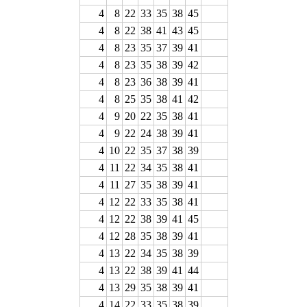
4
8
22
33
35
38
45
4
8
22
38
41
43
45
4
8
23
35
37
39
41
4
8
23
35
38
39
42
4
8
23
36
38
39
41
4
8
25
35
38
41
42
4
9
20
22
35
38
41
4
9
22
24
38
39
41
4
10
22
35
37
38
39
4
11
22
34
35
38
41
4
11
27
35
38
39
41
4
12
22
33
35
38
41
4
12
22
38
39
41
45
4
12
28
35
38
39
41
4
13
22
34
35
38
39
4
13
22
38
39
41
44
4
13
29
35
38
39
41
4
14
22
33
35
38
39