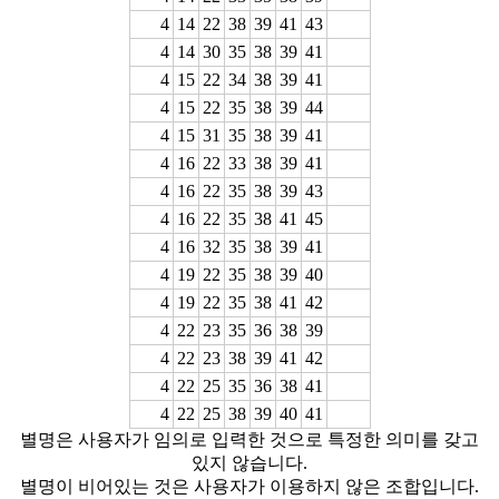
4
14
22
38
39
41
43
4
14
30
35
38
39
41
4
15
22
34
38
39
41
4
15
22
35
38
39
44
4
15
31
35
38
39
41
4
16
22
33
38
39
41
4
16
22
35
38
39
43
4
16
22
35
38
41
45
4
16
32
35
38
39
41
4
19
22
35
38
39
40
4
19
22
35
38
41
42
4
22
23
35
36
38
39
4
22
23
38
39
41
42
4
22
25
35
36
38
41
4
22
25
38
39
40
41
별명은 사용자가 임의로 입력한 것으로 특정한 의미를 갖고
있지 않습니다.
별명이 비어있는 것은 사용자가 이용하지 않은 조합입니다.