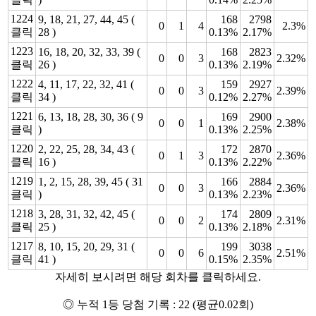
1224
9, 18, 21, 27, 44, 45 (
168
2798
0
1
4
2.3%
클릭
28 )
0.13%
2.17%
1223
16, 18, 20, 32, 33, 39 (
168
2823
0
0
3
2.32%
클릭
26 )
0.13%
2.19%
1222
4, 11, 17, 22, 32, 41 (
159
2927
0
0
3
2.39%
클릭
34 )
0.12%
2.27%
1221
6, 13, 18, 28, 30, 36 ( 9
169
2900
0
0
1
2.38%
클릭
)
0.13%
2.25%
1220
2, 22, 25, 28, 34, 43 (
172
2870
0
1
3
2.36%
클릭
16 )
0.13%
2.22%
1219
1, 2, 15, 28, 39, 45 ( 31
166
2884
0
0
3
2.36%
클릭
)
0.13%
2.23%
1218
3, 28, 31, 32, 42, 45 (
174
2809
0
0
2
2.31%
클릭
25 )
0.13%
2.18%
1217
8, 10, 15, 20, 29, 31 (
199
3038
0
0
6
2.51%
클릭
41 )
0.15%
2.35%
자세히 보시려면 해당 회차를 클릭하세요.
◎ 누적 1등 당첨 기록 : 22 (평균0.02회)