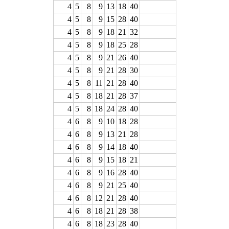
4
5
8
9
13
18
40
4
5
8
9
15
28
40
4
5
8
9
18
21
32
4
5
8
9
18
25
28
4
5
8
9
21
26
40
4
5
8
9
21
28
30
4
5
8
11
21
28
40
4
5
8
18
21
28
37
4
5
8
18
24
28
40
4
6
8
9
10
18
28
4
6
8
9
13
21
28
4
6
8
9
14
18
40
4
6
8
9
15
18
21
4
6
8
9
16
28
40
4
6
8
9
21
25
40
4
6
8
12
21
28
40
4
6
8
18
21
28
38
4
6
8
18
23
28
40