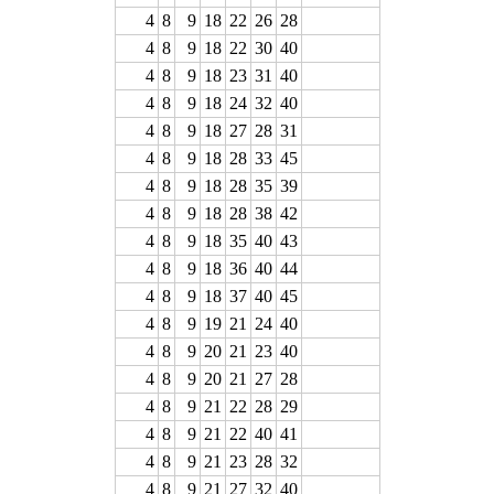
4
8
9
18
22
26
28
4
8
9
18
22
30
40
4
8
9
18
23
31
40
4
8
9
18
24
32
40
4
8
9
18
27
28
31
4
8
9
18
28
33
45
4
8
9
18
28
35
39
4
8
9
18
28
38
42
4
8
9
18
35
40
43
4
8
9
18
36
40
44
4
8
9
18
37
40
45
4
8
9
19
21
24
40
4
8
9
20
21
23
40
4
8
9
20
21
27
28
4
8
9
21
22
28
29
4
8
9
21
22
40
41
4
8
9
21
23
28
32
4
8
9
21
27
32
40