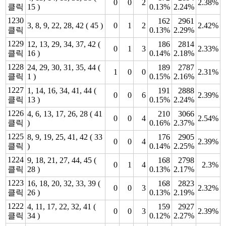
0
0
2
2.38%
클릭
15 )
0.13%
2.24%
1230
162
2961
3, 8, 9, 22, 28, 42 ( 45 )
0
1
2
2.42%
클릭
0.13%
2.29%
1229
12, 13, 29, 34, 37, 42 (
186
2814
0
1
3
2.33%
클릭
16 )
0.14%
2.18%
1228
24, 29, 30, 31, 35, 44 (
189
2787
1
0
0
2.31%
클릭
1 )
0.15%
2.16%
1227
1, 14, 16, 34, 41, 44 (
191
2888
0
0
6
2.39%
클릭
13 )
0.15%
2.24%
1226
4, 6, 13, 17, 26, 28 ( 41
210
3066
0
0
4
2.54%
클릭
)
0.16%
2.37%
1225
8, 9, 19, 25, 41, 42 ( 33
176
2905
0
0
4
2.39%
클릭
)
0.14%
2.25%
1224
9, 18, 21, 27, 44, 45 (
168
2798
0
1
4
2.3%
클릭
28 )
0.13%
2.17%
1223
16, 18, 20, 32, 33, 39 (
168
2823
0
0
3
2.32%
클릭
26 )
0.13%
2.19%
1222
4, 11, 17, 22, 32, 41 (
159
2927
0
0
3
2.39%
클릭
34 )
0.12%
2.27%