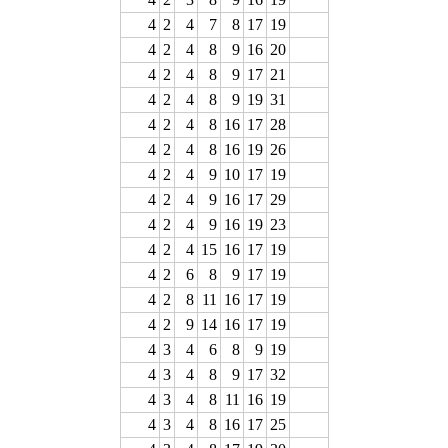
4
2
4
7
8
17
19
4
2
4
8
9
16
20
4
2
4
8
9
17
21
4
2
4
8
9
19
31
4
2
4
8
16
17
28
4
2
4
8
16
19
26
4
2
4
9
10
17
19
4
2
4
9
16
17
29
4
2
4
9
16
19
23
4
2
4
15
16
17
19
4
2
6
8
9
17
19
4
2
8
11
16
17
19
4
2
9
14
16
17
19
4
3
4
6
8
9
19
4
3
4
8
9
17
32
4
3
4
8
11
16
19
4
3
4
8
16
17
25