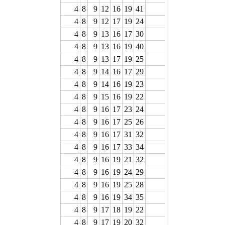
4
8
9
12
16
19
41
4
8
9
12
17
19
24
4
8
9
13
16
17
30
4
8
9
13
16
19
40
4
8
9
13
17
19
25
4
8
9
14
16
17
29
4
8
9
14
16
19
23
4
8
9
15
16
19
22
4
8
9
16
17
23
24
4
8
9
16
17
25
26
4
8
9
16
17
31
32
4
8
9
16
17
33
34
4
8
9
16
19
21
32
4
8
9
16
19
24
29
4
8
9
16
19
25
28
4
8
9
16
19
34
35
4
8
9
17
18
19
22
4
8
9
17
19
20
32