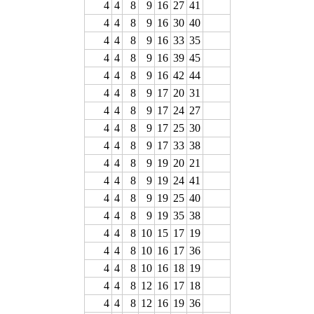
4
4
8
9
16
27
41
4
4
8
9
16
30
40
4
4
8
9
16
33
35
4
4
8
9
16
39
45
4
4
8
9
16
42
44
4
4
8
9
17
20
31
4
4
8
9
17
24
27
4
4
8
9
17
25
30
4
4
8
9
17
33
38
4
4
8
9
19
20
21
4
4
8
9
19
24
41
4
4
8
9
19
25
40
4
4
8
9
19
35
38
4
4
8
10
15
17
19
4
4
8
10
16
17
36
4
4
8
10
16
18
19
4
4
8
12
16
17
18
4
4
8
12
16
19
36