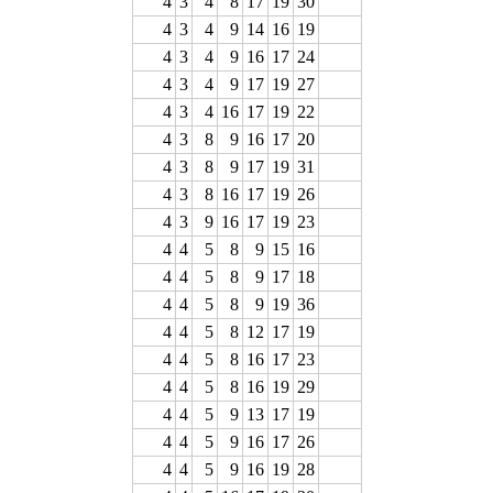
4
3
4
8
17
19
30
4
3
4
9
14
16
19
4
3
4
9
16
17
24
4
3
4
9
17
19
27
4
3
4
16
17
19
22
4
3
8
9
16
17
20
4
3
8
9
17
19
31
4
3
8
16
17
19
26
4
3
9
16
17
19
23
4
4
5
8
9
15
16
4
4
5
8
9
17
18
4
4
5
8
9
19
36
4
4
5
8
12
17
19
4
4
5
8
16
17
23
4
4
5
8
16
19
29
4
4
5
9
13
17
19
4
4
5
9
16
17
26
4
4
5
9
16
19
28