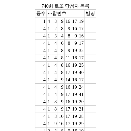
740회 로또 당첨자 목록
등수
조합번호
별명
1
4
8
9
16
17
19
4
1
2
8
9
16
17
4
1
3
4
8
9
16
4
1
4
6
8
9
17
4
1
4
8
9
19
32
4
1
4
8
11
16
17
4
1
4
8
16
19
25
4
1
4
8
17
19
40
4
1
4
9
14
16
17
4
1
4
9
16
19
24
4
1
4
9
17
19
41
4
1
8
9
16
19
20
4
1
8
9
17
19
21
4
1
8
16
17
19
28
4
1
9
16
17
19
29
4
2
3
8
9
16
19