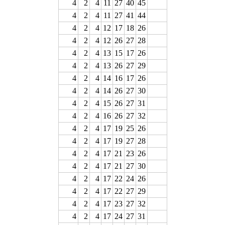
4
2
4
11
27
40
45
4
2
4
11
27
41
44
4
2
4
12
17
18
26
4
2
4
12
26
27
28
4
2
4
13
15
17
26
4
2
4
13
26
27
29
4
2
4
14
16
17
26
4
2
4
14
26
27
30
4
2
4
15
26
27
31
4
2
4
16
26
27
32
4
2
4
17
19
25
26
4
2
4
17
19
27
28
4
2
4
17
21
23
26
4
2
4
17
21
27
30
4
2
4
17
22
24
26
4
2
4
17
22
27
29
4
2
4
17
23
27
32
4
2
4
17
24
27
31