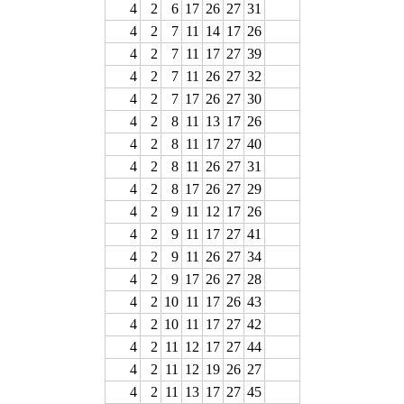
4
2
6
17
26
27
31
4
2
7
11
14
17
26
4
2
7
11
17
27
39
4
2
7
11
26
27
32
4
2
7
17
26
27
30
4
2
8
11
13
17
26
4
2
8
11
17
27
40
4
2
8
11
26
27
31
4
2
8
17
26
27
29
4
2
9
11
12
17
26
4
2
9
11
17
27
41
4
2
9
11
26
27
34
4
2
9
17
26
27
28
4
2
10
11
17
26
43
4
2
10
11
17
27
42
4
2
11
12
17
27
44
4
2
11
12
19
26
27
4
2
11
13
17
27
45