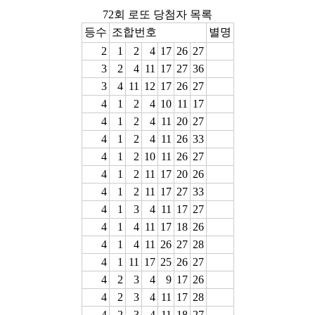
72회 로또 당첨자 목록
등수
조합번호
별명
2
1
2
4
17
26
27
3
2
4
11
17
27
36
3
4
11
12
17
26
27
4
1
2
4
10
11
17
4
1
2
4
11
20
27
4
1
2
4
11
26
33
4
1
2
10
11
26
27
4
1
2
11
17
20
26
4
1
2
11
17
27
33
4
1
3
4
11
17
27
4
1
4
11
17
18
26
4
1
4
11
26
27
28
4
1
11
17
25
26
27
4
2
3
4
9
17
26
4
2
3
4
11
17
28
4
2
3
4
11
18
27