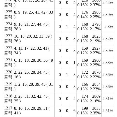
4, 6, 13, 17, 26, 28 ( 41
210
3066
0
0
4
2.54%
클릭
)
0.16%
2.37%
1225
8, 9, 19, 25, 41, 42 ( 33
176
2905
0
0
4
2.39%
클릭
)
0.14%
2.25%
1224
9, 18, 21, 27, 44, 45 (
168
2798
0
1
4
2.3%
클릭
28 )
0.13%
2.17%
1223
16, 18, 20, 32, 33, 39 (
168
2823
0
0
3
2.32%
클릭
26 )
0.13%
2.19%
1222
4, 11, 17, 22, 32, 41 (
159
2927
0
0
3
2.39%
클릭
34 )
0.12%
2.27%
1221
6, 13, 18, 28, 30, 36 ( 9
169
2900
0
0
1
2.38%
클릭
)
0.13%
2.25%
1220
2, 22, 25, 28, 34, 43 (
172
2870
0
1
3
2.36%
클릭
16 )
0.13%
2.22%
1219
1, 2, 15, 28, 39, 45 ( 31
166
2884
0
0
3
2.36%
클릭
)
0.13%
2.23%
1218
3, 28, 31, 32, 42, 45 (
174
2809
0
0
2
2.31%
클릭
25 )
0.13%
2.18%
1217
8, 10, 15, 20, 29, 31 (
199
3038
0
0
6
2.51%
클릭
41 )
0.15%
2.35%