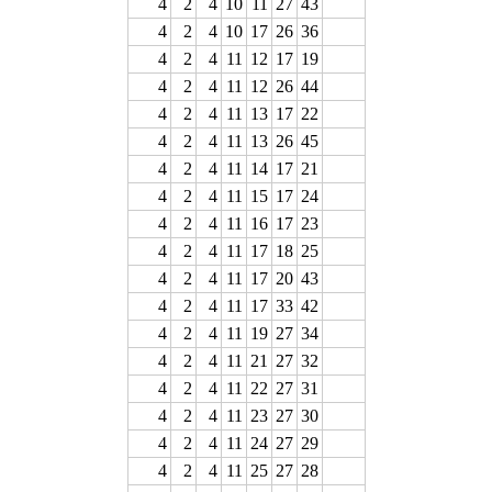
4
2
4
10
11
27
43
4
2
4
10
17
26
36
4
2
4
11
12
17
19
4
2
4
11
12
26
44
4
2
4
11
13
17
22
4
2
4
11
13
26
45
4
2
4
11
14
17
21
4
2
4
11
15
17
24
4
2
4
11
16
17
23
4
2
4
11
17
18
25
4
2
4
11
17
20
43
4
2
4
11
17
33
42
4
2
4
11
19
27
34
4
2
4
11
21
27
32
4
2
4
11
22
27
31
4
2
4
11
23
27
30
4
2
4
11
24
27
29
4
2
4
11
25
27
28