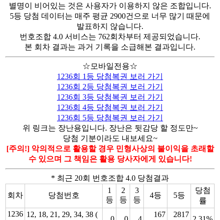
별명이 비어있는 것은 사용자가 이용하지 않은 조합입니다.
5등 당첨 데이터는 매주 평균 2900건으로 너무 많기 때문에
발표하지 않습니다.
번호조합 4.0 서비스는 762회차부터 제공되었습니다.
본 회차 결과는 과거 기록을 소급해본 결과입니다.
☆모바일전용☆
1236회 1등 당첨복권 보러 가기
1236회 2등 당첨복권 보러 가기
1236회 3등 당첨복권 보러 가기
1236회 4등 당첨복권 보러 가기
1236회 5등 당첨복권 보러 가기
위 링크는 장난용입니다. 장난은 뒷감당 할 정도만~
당첨 기분이라도 내보세요~
[주의!] 악의적으로 활용할 경우 민형사상의 불이익을 초래할
수 있으며 그 책임은 활용 당사자에게 있습니다!
* 최근 20회 번호조합 4.0 당첨결과
1
2
3
당첨
회차
당첨번호
4등
5등
등
등
등
률
1236
12, 18, 21, 29, 34, 38 (
167
2817
0
0
4
2.31%