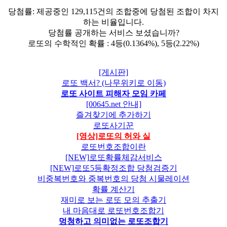
당첨률: 제공중인 129,115건의 조합중에 당첨된 조합이 차지
하는 비율입니다.
당첨률 공개하는 서비스 보셨습니까?
로또의 수학적인 확률 : 4등(0.1364%), 5등(2.22%)
[게시판]
로또 백서? (나무위키로 이동)
로또 사이트 피해자 모임 카페
[00645.net 안내]
즐겨찾기에 추가하기
로또사기꾼
[영상]로또의 허와 실
로또번호조합이란
[NEW]로또확률체감서비스
[NEW]로또5등확정조합 당첨검증기
비중복번호와 중복번호의 당첨 시물레이션
확률 계산기
재미로 보는 로또 모의 추출기
내 마음대로 로또번호조합기
멍청하고 의미없는 로또조합기