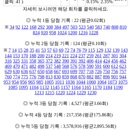
클릭
41 )
0.15%
2.35%
자세히 보시려면 해당 회차를 클릭하세요.
◎ 누적 1등 당첨 기록 : 22 (평균0.02회)
※
34
92
122
168
292
308
384
497
503
523
540
583
740
808
810
824
920
958
1024
1200
1216
1228
◎ 누적 2등 당첨 기록 : 124 (평균0.10회)
※
7
14
15
28
35
41
53
57
63
69
72
74
76
79
115
129
132
139
143
144
153
170
188
200
214
219
221
224
237
259
261
287
301
304
316
325
331
358
365
372
382
390
391
392
406
414
424
456
462
469
470
471
482
498
537
548
568
576
578
590
591
600
612
623
629
630
636
637
650
658
667
693
699
707
718
726
750
756
757
760
774
775
776
798
813
830
859
868
870
882
887
896
901
944
953
954
956
965
985
1005
1011
1036
1044
1060
1064
1073
1075
1085
1095
1104
1132
1145
1157
1164
1165
1170
1184
1190
1213
1215
1220
1224
1229
1230
◎ 누적 3등 당첨 기록 : 4,527 (평균3.66회)
◎ 누적 4등 당첨 기록 : 217,358 (평균175.86회)
◎ 누적 5등 당첨 기록 : 3,578,916 (평균2,895.56회)