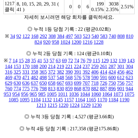
1217
8, 10, 15, 20, 29, 31 (
199
3038
0
0
6
2.51%
클릭
41 )
0.15%
2.35%
자세히 보시려면 해당 회차를 클릭하세요.
◎ 누적 1등 당첨 기록 : 22 (평균0.02회)
※
34
92
122
168
292
308
384
497
503
523
540
583
740
808
810
824
920
958
1024
1200
1216
1228
◎ 누적 2등 당첨 기록 : 124 (평균0.10회)
※
7
14
15
28
35
41
53
57
63
69
72
74
76
79
115
129
132
139
143
144
153
170
188
200
214
219
221
224
237
259
261
287
301
304
316
325
331
358
365
372
382
390
391
392
406
414
424
456
462
469
470
471
482
498
537
548
568
576
578
590
591
600
612
623
629
630
636
637
650
658
667
693
699
707
718
726
750
756
757
760
774
775
776
798
813
830
859
868
870
882
887
896
901
944
953
954
956
965
985
1005
1011
1036
1044
1060
1064
1073
1075
1085
1095
1104
1132
1145
1157
1164
1165
1170
1184
1190
1213
1215
1220
1224
1229
1230
◎ 누적 3등 당첨 기록 : 4,527 (평균3.66회)
◎ 누적 4등 당첨 기록 : 217,358 (평균175.86회)