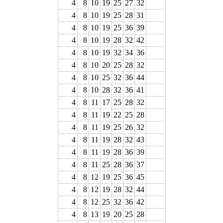
4
8
10
19
25
27
32
4
8
10
19
25
28
31
4
8
10
19
25
36
39
4
8
10
19
28
32
42
4
8
10
19
32
34
36
4
8
10
20
25
28
32
4
8
10
25
32
36
44
4
8
10
28
32
36
41
4
8
11
17
25
28
32
4
8
11
19
22
25
28
4
8
11
19
25
26
32
4
8
11
19
28
32
43
4
8
11
19
28
36
39
4
8
11
25
28
36
37
4
8
12
19
25
36
45
4
8
12
19
28
32
44
4
8
12
25
32
36
42
4
8
13
19
20
25
28