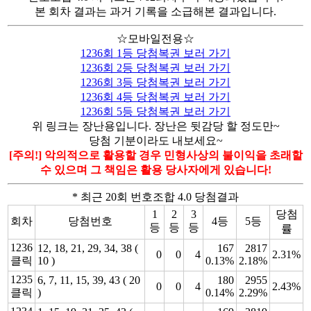
본 회차 결과는 과거 기록을 소급해본 결과입니다.
☆모바일전용☆
1236회 1등 당첨복권 보러 가기
1236회 2등 당첨복권 보러 가기
1236회 3등 당첨복권 보러 가기
1236회 4등 당첨복권 보러 가기
1236회 5등 당첨복권 보러 가기
위 링크는 장난용입니다. 장난은 뒷감당 할 정도만~
당첨 기분이라도 내보세요~
[주의!] 악의적으로 활용할 경우 민형사상의 불이익을 초래할
수 있으며 그 책임은 활용 당사자에게 있습니다!
* 최근 20회 번호조합 4.0 당첨결과
1
2
3
당첨
회차
당첨번호
4등
5등
등
등
등
률
1236
12, 18, 21, 29, 34, 38 (
167
2817
0
0
4
2.31%
클릭
10 )
0.13%
2.18%
1235
6, 7, 11, 15, 39, 43 ( 20
180
2955
0
0
4
2.43%
클릭
)
0.14%
2.29%