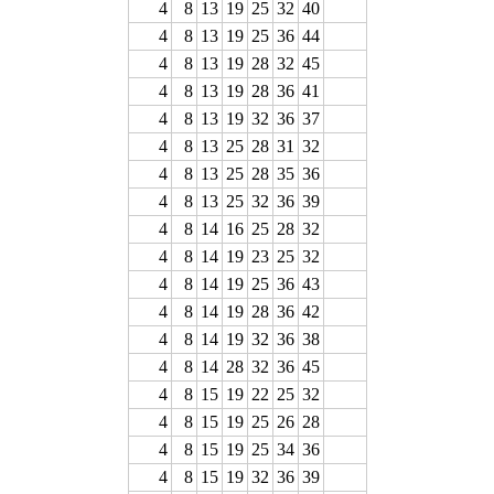
4
8
13
19
25
32
40
4
8
13
19
25
36
44
4
8
13
19
28
32
45
4
8
13
19
28
36
41
4
8
13
19
32
36
37
4
8
13
25
28
31
32
4
8
13
25
28
35
36
4
8
13
25
32
36
39
4
8
14
16
25
28
32
4
8
14
19
23
25
32
4
8
14
19
25
36
43
4
8
14
19
28
36
42
4
8
14
19
32
36
38
4
8
14
28
32
36
45
4
8
15
19
22
25
32
4
8
15
19
25
26
28
4
8
15
19
25
34
36
4
8
15
19
32
36
39