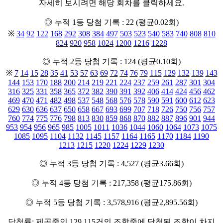
자세히 보시려면 해당 회차를 클릭하세요.
◎ 누적 1등 당첨 기록 : 22 (평균0.02회)
※
34
92
122
168
292
308
384
497
503
523
540
583
740
808
810
824
920
958
1024
1200
1216
1228
◎ 누적 2등 당첨 기록 : 124 (평균0.10회)
※
7
14
15
28
35
41
53
57
63
69
72
74
76
79
115
129
132
139
143
144
153
170
188
200
214
219
221
224
237
259
261
287
301
304
316
325
331
358
365
372
382
390
391
392
406
414
424
456
462
469
470
471
482
498
537
548
568
576
578
590
591
600
612
623
629
630
636
637
650
658
667
693
699
707
718
726
750
756
757
760
774
775
776
798
813
830
859
868
870
882
887
896
901
944
953
954
956
965
985
1005
1011
1036
1044
1060
1064
1073
1075
1085
1095
1104
1132
1145
1157
1164
1165
1170
1184
1190
1213
1215
1220
1224
1229
1230
◎ 누적 3등 당첨 기록 : 4,527 (평균3.66회)
◎ 누적 4등 당첨 기록 : 217,358 (평균175.86회)
◎ 누적 5등 당첨 기록 : 3,578,916 (평균2,895.56회)
당첨률: 제공중인 129,115건의 조합중에 당첨된 조합이 차지