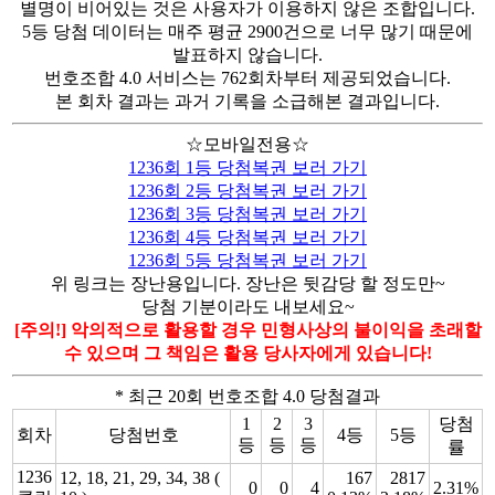
별명이 비어있는 것은 사용자가 이용하지 않은 조합입니다.
5등 당첨 데이터는 매주 평균 2900건으로 너무 많기 때문에
발표하지 않습니다.
번호조합 4.0 서비스는 762회차부터 제공되었습니다.
본 회차 결과는 과거 기록을 소급해본 결과입니다.
☆모바일전용☆
1236회 1등 당첨복권 보러 가기
1236회 2등 당첨복권 보러 가기
1236회 3등 당첨복권 보러 가기
1236회 4등 당첨복권 보러 가기
1236회 5등 당첨복권 보러 가기
위 링크는 장난용입니다. 장난은 뒷감당 할 정도만~
당첨 기분이라도 내보세요~
[주의!] 악의적으로 활용할 경우 민형사상의 불이익을 초래할
수 있으며 그 책임은 활용 당사자에게 있습니다!
* 최근 20회 번호조합 4.0 당첨결과
1
2
3
당첨
회차
당첨번호
4등
5등
등
등
등
률
1236
12, 18, 21, 29, 34, 38 (
167
2817
0
0
4
2.31%