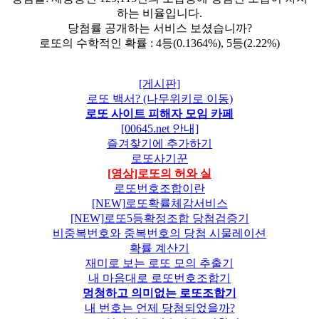
하는 비율입니다.
당첨률 공개하는 서비스 보셨습니까?
로또의 수학적인 확률 : 4등(0.1364%), 5등(2.22%)
[게시판]
로또 백서? (나무위키로 이동)
로또 사이트 피해자 모임 카페
[00645.net 안내]
즐겨찾기에 추가하기
로또사기꾼
[영상]로또의 허와 실
로또번호조합이란
[NEW]로또확률체감서비스
[NEW]로또5등확정조합 당첨검증기
비중복번호와 중복번호의 당첨 시물레이션
확률 계산기
재미로 보는 로또 모의 추출기
내 마음대로 로또번호조합기
멍청하고 의미없는 로또조합기
내 번호는 언제 당첨되었을까?