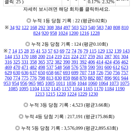
클릭
25 )
0.17%
2.32%
자세히 보시려면 해당 회차를 클릭하세요.
◎ 누적 1등 당첨 기록 : 22 (평균0.02회)
※
34
92
122
168
292
308
384
497
503
523
540
583
740
808
810
824
920
958
1024
1200
1216
1228
◎ 누적 2등 당첨 기록 : 124 (평균0.10회)
※
7
14
15
28
35
41
53
57
63
69
72
74
76
79
115
129
132
139
143
144
153
170
188
200
214
219
221
224
237
259
261
287
301
304
316
325
331
358
365
372
382
390
391
392
406
414
424
456
462
469
470
471
482
498
537
548
568
576
578
590
591
600
612
623
629
630
636
637
650
658
667
693
699
707
718
726
750
756
757
760
774
775
776
798
813
830
859
868
870
882
887
896
901
944
953
954
956
965
985
1005
1011
1036
1044
1060
1064
1073
1075
1085
1095
1104
1132
1145
1157
1164
1165
1170
1184
1190
1213
1215
1220
1224
1229
1230
◎ 누적 3등 당첨 기록 : 4,523 (평균3.66회)
◎ 누적 4등 당첨 기록 : 217,191 (평균175.86회)
◎ 누적 5등 당첨 기록 : 3,576,099 (평균2,895.63회)