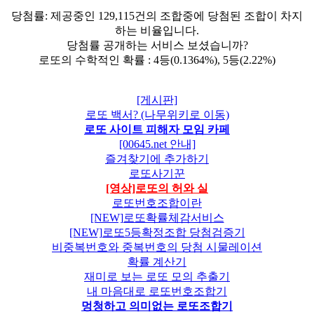
당첨률: 제공중인 129,115건의 조합중에 당첨된 조합이 차지
하는 비율입니다.
당첨률 공개하는 서비스 보셨습니까?
로또의 수학적인 확률 : 4등(0.1364%), 5등(2.22%)
[게시판]
로또 백서? (나무위키로 이동)
로또 사이트 피해자 모임 카페
[00645.net 안내]
즐겨찾기에 추가하기
로또사기꾼
[영상]로또의 허와 실
로또번호조합이란
[NEW]로또확률체감서비스
[NEW]로또5등확정조합 당첨검증기
비중복번호와 중복번호의 당첨 시물레이션
확률 계산기
재미로 보는 로또 모의 추출기
내 마음대로 로또번호조합기
멍청하고 의미없는 로또조합기