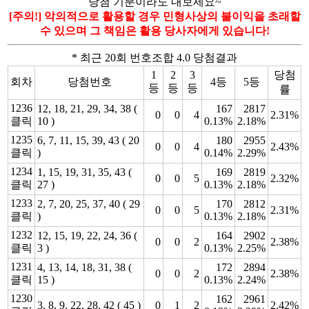
당첨 기분이라도 내보세요~
[주의!] 악의적으로 활용할 경우 민형사상의 불이익을 초래할
수 있으며 그 책임은 활용 당사자에게 있습니다!
* 최근 20회 번호조합 4.0 당첨결과
1
2
3
당첨
회차
당첨번호
4등
5등
등
등
등
률
1236
12, 18, 21, 29, 34, 38 (
167
2817
0
0
4
2.31%
클릭
10 )
0.13%
2.18%
1235
6, 7, 11, 15, 39, 43 ( 20
180
2955
0
0
4
2.43%
클릭
)
0.14%
2.29%
1234
1, 15, 19, 31, 35, 43 (
169
2819
0
0
5
2.32%
클릭
27 )
0.13%
2.18%
1233
2, 7, 20, 25, 37, 40 ( 29
170
2812
0
0
5
2.31%
클릭
)
0.13%
2.18%
1232
12, 15, 19, 22, 24, 36 (
164
2902
0
0
2
2.38%
클릭
3 )
0.13%
2.25%
1231
4, 13, 14, 18, 31, 38 (
172
2894
0
0
2
2.38%
클릭
15 )
0.13%
2.24%
1230
162
2961
3, 8, 9, 22, 28, 42 ( 45 )
0
1
2
2.42%