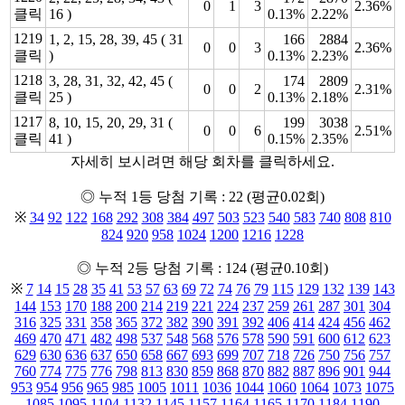
0
1
3
2.36%
클릭
16 )
0.13%
2.22%
1219
1, 2, 15, 28, 39, 45 ( 31
166
2884
0
0
3
2.36%
클릭
)
0.13%
2.23%
1218
3, 28, 31, 32, 42, 45 (
174
2809
0
0
2
2.31%
클릭
25 )
0.13%
2.18%
1217
8, 10, 15, 20, 29, 31 (
199
3038
0
0
6
2.51%
클릭
41 )
0.15%
2.35%
자세히 보시려면 해당 회차를 클릭하세요.
◎ 누적 1등 당첨 기록 : 22 (평균0.02회)
※
34
92
122
168
292
308
384
497
503
523
540
583
740
808
810
824
920
958
1024
1200
1216
1228
◎ 누적 2등 당첨 기록 : 124 (평균0.10회)
※
7
14
15
28
35
41
53
57
63
69
72
74
76
79
115
129
132
139
143
144
153
170
188
200
214
219
221
224
237
259
261
287
301
304
316
325
331
358
365
372
382
390
391
392
406
414
424
456
462
469
470
471
482
498
537
548
568
576
578
590
591
600
612
623
629
630
636
637
650
658
667
693
699
707
718
726
750
756
757
760
774
775
776
798
813
830
859
868
870
882
887
896
901
944
953
954
956
965
985
1005
1011
1036
1044
1060
1064
1073
1075
1085
1095
1104
1132
1145
1157
1164
1165
1170
1184
1190