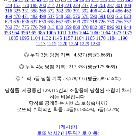
144
153
170
188
200
214
219
221
224
237
259
261
287
301
304
316
325
331
358
365
372
382
390
391
392
406
414
424
456
462
469
470
471
482
498
537
548
568
576
578
590
591
600
612
623
629
630
636
637
650
658
667
693
699
707
718
726
750
756
757
760
774
775
776
798
813
830
859
868
870
882
887
896
901
944
953
954
956
965
985
1005
1011
1036
1044
1060
1064
1073
1075
1085
1095
1104
1132
1145
1157
1164
1165
1170
1184
1190
1213
1215
1220
1224
1229
1230
◎ 누적 3등 당첨 기록 : 4,527 (평균3.66회)
◎ 누적 4등 당첨 기록 : 217,358 (평균175.86회)
◎ 누적 5등 당첨 기록 : 3,578,916 (평균2,895.56회)
당첨률: 제공중인 129,115건의 조합중에 당첨된 조합이 차지
하는 비율입니다.
당첨률 공개하는 서비스 보셨습니까?
로또의 수학적인 확률 : 4등(0.1364%), 5등(2.22%)
[게시판]
로또 백서? (나무위키로 이동)