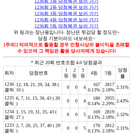
1236회 1등 당첨복권 보러 가기
1236회 2등 당첨복권 보러 가기
1236회 3등 당첨복권 보러 가기
1236회 4등 당첨복권 보러 가기
1236회 5등 당첨복권 보러 가기
위 링크는 장난용입니다. 장난은 뒷감당 할 정도만~
당첨 기분이라도 내보세요~
[주의!] 악의적으로 활용할 경우 민형사상의 불이익을 초래할
수 있으며 그 책임은 활용 당사자에게 있습니다!
* 최근 20회 번호조합 4.0 당첨결과
1
2
3
당첨
회차
당첨번호
4등
5등
등
등
등
률
1236
12, 18, 21, 29, 34, 38 (
167
2817
0
0
4
2.31%
클릭
10 )
0.13%
2.18%
1235
6, 7, 11, 15, 39, 43 ( 20
180
2955
0
0
4
2.43%
클릭
)
0.14%
2.29%
1234
1, 15, 19, 31, 35, 43 (
169
2819
0
0
5
2.32%
클릭
27 )
0.13%
2.18%
1233
2, 7, 20, 25, 37, 40 ( 29
170
2812
0
0
5
2.31%
클릭
)
0.13%
2.18%