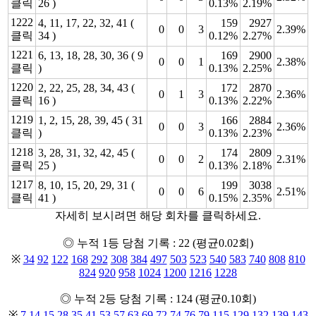
클릭
26 )
0.13%
2.19%
1222
4, 11, 17, 22, 32, 41 (
159
2927
0
0
3
2.39%
클릭
34 )
0.12%
2.27%
1221
6, 13, 18, 28, 30, 36 ( 9
169
2900
0
0
1
2.38%
클릭
)
0.13%
2.25%
1220
2, 22, 25, 28, 34, 43 (
172
2870
0
1
3
2.36%
클릭
16 )
0.13%
2.22%
1219
1, 2, 15, 28, 39, 45 ( 31
166
2884
0
0
3
2.36%
클릭
)
0.13%
2.23%
1218
3, 28, 31, 32, 42, 45 (
174
2809
0
0
2
2.31%
클릭
25 )
0.13%
2.18%
1217
8, 10, 15, 20, 29, 31 (
199
3038
0
0
6
2.51%
클릭
41 )
0.15%
2.35%
자세히 보시려면 해당 회차를 클릭하세요.
◎ 누적 1등 당첨 기록 : 22 (평균0.02회)
※
34
92
122
168
292
308
384
497
503
523
540
583
740
808
810
824
920
958
1024
1200
1216
1228
◎ 누적 2등 당첨 기록 : 124 (평균0.10회)
※
7
14
15
28
35
41
53
57
63
69
72
74
76
79
115
129
132
139
143