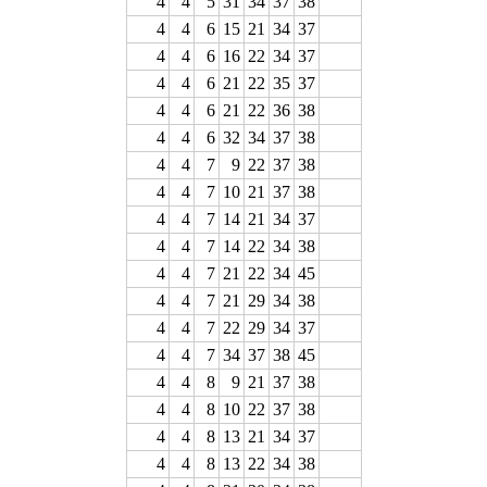
4
4
5
31
34
37
38
4
4
6
15
21
34
37
4
4
6
16
22
34
37
4
4
6
21
22
35
37
4
4
6
21
22
36
38
4
4
6
32
34
37
38
4
4
7
9
22
37
38
4
4
7
10
21
37
38
4
4
7
14
21
34
37
4
4
7
14
22
34
38
4
4
7
21
22
34
45
4
4
7
21
29
34
38
4
4
7
22
29
34
37
4
4
7
34
37
38
45
4
4
8
9
21
37
38
4
4
8
10
22
37
38
4
4
8
13
21
34
37
4
4
8
13
22
34
38