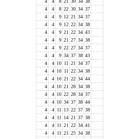
4
4
8
21
30
34
38
4
4
8
22
30
34
37
4
4
9
12
21
34
37
4
4
9
12
22
34
38
4
4
9
21
22
34
43
4
4
9
21
27
34
38
4
4
9
22
27
34
37
4
4
9
34
37
38
43
4
4
10
11
21
34
37
4
4
10
11
22
34
38
4
4
10
21
22
34
44
4
4
10
21
28
34
38
4
4
10
22
28
34
37
4
4
10
34
37
38
44
4
4
11
13
22
37
38
4
4
11
14
21
37
38
4
4
11
21
22
34
41
4
4
11
21
25
34
38