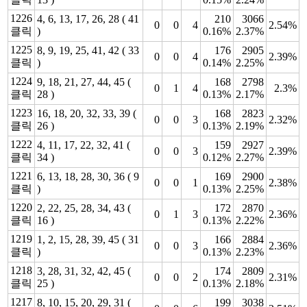
1226
4, 6, 13, 17, 26, 28 ( 41
210
3066
0
0
4
2.54%
클릭
)
0.16%
2.37%
1225
8, 9, 19, 25, 41, 42 ( 33
176
2905
0
0
4
2.39%
클릭
)
0.14%
2.25%
1224
9, 18, 21, 27, 44, 45 (
168
2798
0
1
4
2.3%
클릭
28 )
0.13%
2.17%
1223
16, 18, 20, 32, 33, 39 (
168
2823
0
0
3
2.32%
클릭
26 )
0.13%
2.19%
1222
4, 11, 17, 22, 32, 41 (
159
2927
0
0
3
2.39%
클릭
34 )
0.12%
2.27%
1221
6, 13, 18, 28, 30, 36 ( 9
169
2900
0
0
1
2.38%
클릭
)
0.13%
2.25%
1220
2, 22, 25, 28, 34, 43 (
172
2870
0
1
3
2.36%
클릭
16 )
0.13%
2.22%
1219
1, 2, 15, 28, 39, 45 ( 31
166
2884
0
0
3
2.36%
클릭
)
0.13%
2.23%
1218
3, 28, 31, 32, 42, 45 (
174
2809
0
0
2
2.31%
클릭
25 )
0.13%
2.18%
1217
8, 10, 15, 20, 29, 31 (
199
3038