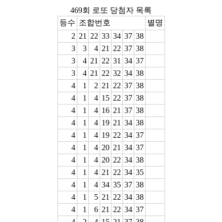
469회 로또 당첨자 목록
등수
조합번호
별명
2
21
22
33
34
37
38
3
3
4
21
22
37
38
3
4
21
22
31
34
37
3
4
21
22
32
34
38
4
1
2
21
22
37
38
4
1
4
15
22
37
38
4
1
4
16
21
37
38
4
1
4
19
21
34
38
4
1
4
19
22
34
37
4
1
4
20
21
34
37
4
1
4
20
22
34
38
4
1
4
21
22
34
35
4
1
4
34
35
37
38
4
1
5
21
22
34
38
4
1
6
21
22
34
37
4
2
4
15
21
37
38