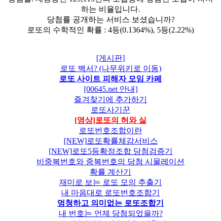
하는 비율입니다.
당첨률 공개하는 서비스 보셨습니까?
로또의 수학적인 확률 : 4등(0.1364%), 5등(2.22%)
[게시판]
로또 백서? (나무위키로 이동)
로또 사이트 피해자 모임 카페
[00645.net 안내]
즐겨찾기에 추가하기
로또사기꾼
[영상]로또의 허와 실
로또번호조합이란
[NEW]로또확률체감서비스
[NEW]로또5등확정조합 당첨검증기
비중복번호와 중복번호의 당첨 시물레이션
확률 계산기
재미로 보는 로또 모의 추출기
내 마음대로 로또번호조합기
멍청하고 의미없는 로또조합기
내 번호는 언제 당첨되었을까?