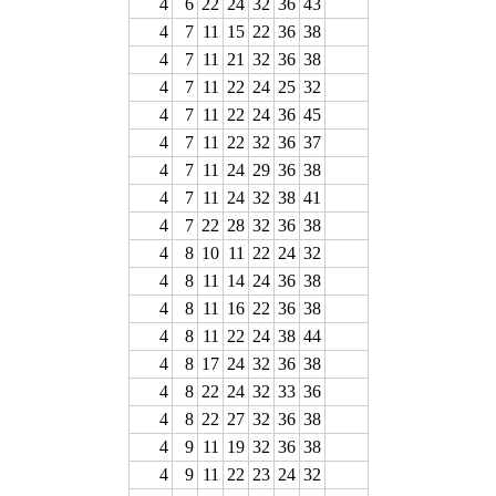
4
6
22
24
32
36
43
4
7
11
15
22
36
38
4
7
11
21
32
36
38
4
7
11
22
24
25
32
4
7
11
22
24
36
45
4
7
11
22
32
36
37
4
7
11
24
29
36
38
4
7
11
24
32
38
41
4
7
22
28
32
36
38
4
8
10
11
22
24
32
4
8
11
14
24
36
38
4
8
11
16
22
36
38
4
8
11
22
24
38
44
4
8
17
24
32
36
38
4
8
22
24
32
33
36
4
8
22
27
32
36
38
4
9
11
19
32
36
38
4
9
11
22
23
24
32