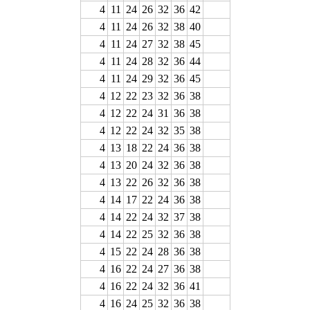
4
11
24
26
32
36
42
4
11
24
26
32
38
40
4
11
24
27
32
38
45
4
11
24
28
32
36
44
4
11
24
29
32
36
45
4
12
22
23
32
36
38
4
12
22
24
31
36
38
4
12
22
24
32
35
38
4
13
18
22
24
36
38
4
13
20
24
32
36
38
4
13
22
26
32
36
38
4
14
17
22
24
36
38
4
14
22
24
32
37
38
4
14
22
25
32
36
38
4
15
22
24
28
36
38
4
16
22
24
27
36
38
4
16
22
24
32
36
41
4
16
24
25
32
36
38