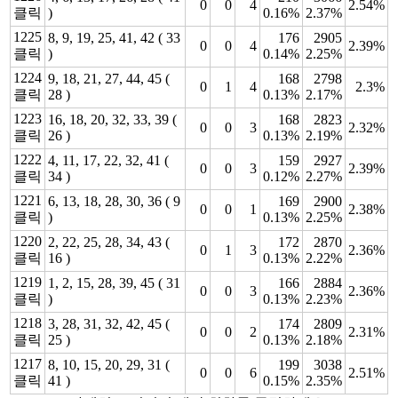
0
0
4
2.54%
클릭
)
0.16%
2.37%
1225
8, 9, 19, 25, 41, 42 ( 33
176
2905
0
0
4
2.39%
클릭
)
0.14%
2.25%
1224
9, 18, 21, 27, 44, 45 (
168
2798
0
1
4
2.3%
클릭
28 )
0.13%
2.17%
1223
16, 18, 20, 32, 33, 39 (
168
2823
0
0
3
2.32%
클릭
26 )
0.13%
2.19%
1222
4, 11, 17, 22, 32, 41 (
159
2927
0
0
3
2.39%
클릭
34 )
0.12%
2.27%
1221
6, 13, 18, 28, 30, 36 ( 9
169
2900
0
0
1
2.38%
클릭
)
0.13%
2.25%
1220
2, 22, 25, 28, 34, 43 (
172
2870
0
1
3
2.36%
클릭
16 )
0.13%
2.22%
1219
1, 2, 15, 28, 39, 45 ( 31
166
2884
0
0
3
2.36%
클릭
)
0.13%
2.23%
1218
3, 28, 31, 32, 42, 45 (
174
2809
0
0
2
2.31%
클릭
25 )
0.13%
2.18%
1217
8, 10, 15, 20, 29, 31 (
199
3038
0
0
6
2.51%
클릭
41 )
0.15%
2.35%