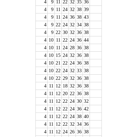
4
9
11
22
32
35
36
4
9
11
24
32
38
39
4
9
11
24
36
38
43
4
9
22
24
32
34
38
4
9
22
30
32
36
38
4
10
11
22
24
36
44
4
10
11
24
28
36
38
4
10
15
24
32
36
38
4
10
21
22
24
36
38
4
10
22
24
32
33
38
4
10
22
29
32
36
38
4
11
12
18
32
36
38
4
11
12
20
22
36
38
4
11
12
22
24
30
32
4
11
12
22
24
36
42
4
11
12
22
24
38
40
4
11
12
22
32
34
36
4
11
12
24
26
36
38