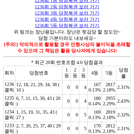
1236회 1등 당첨복권 보러 가기
1236회 2등 당첨복권 보러 가기
1236회 3등 당첨복권 보러 가기
1236회 4등 당첨복권 보러 가기
1236회 5등 당첨복권 보러 가기
위 링크는 장난용입니다. 장난은 뒷감당 할 정도만~
당첨 기분이라도 내보세요~
[주의!] 악의적으로 활용할 경우 민형사상의 불이익을 초래할
수 있으며 그 책임은 활용 당사자에게 있습니다!
* 최근 20회 번호조합 4.0 당첨결과
1
2
3
당첨
회차
당첨번호
4등
5등
등
등
등
률
1236
12, 18, 21, 29, 34, 38 (
167
2817
0
0
4
2.31%
클릭
10 )
0.13%
2.18%
1235
6, 7, 11, 15, 39, 43 ( 20
180
2955
0
0
4
2.43%
클릭
)
0.14%
2.29%
1234
1, 15, 19, 31, 35, 43 (
169
2819
0
0
5
2.32%
클릭
27 )
0.13%
2.18%
1233
2, 7, 20, 25, 37, 40 ( 29
170
2812
0
0
5
2.31%
클릭
)
0.13%
2.18%