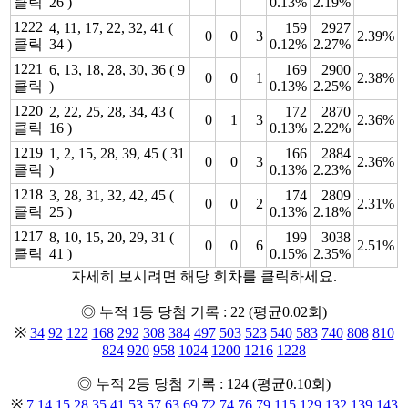
클릭
26 )
0.13%
2.19%
1222
4, 11, 17, 22, 32, 41 (
159
2927
0
0
3
2.39%
클릭
34 )
0.12%
2.27%
1221
6, 13, 18, 28, 30, 36 ( 9
169
2900
0
0
1
2.38%
클릭
)
0.13%
2.25%
1220
2, 22, 25, 28, 34, 43 (
172
2870
0
1
3
2.36%
클릭
16 )
0.13%
2.22%
1219
1, 2, 15, 28, 39, 45 ( 31
166
2884
0
0
3
2.36%
클릭
)
0.13%
2.23%
1218
3, 28, 31, 32, 42, 45 (
174
2809
0
0
2
2.31%
클릭
25 )
0.13%
2.18%
1217
8, 10, 15, 20, 29, 31 (
199
3038
0
0
6
2.51%
클릭
41 )
0.15%
2.35%
자세히 보시려면 해당 회차를 클릭하세요.
◎ 누적 1등 당첨 기록 : 22 (평균0.02회)
※
34
92
122
168
292
308
384
497
503
523
540
583
740
808
810
824
920
958
1024
1200
1216
1228
◎ 누적 2등 당첨 기록 : 124 (평균0.10회)
※
7
14
15
28
35
41
53
57
63
69
72
74
76
79
115
129
132
139
143