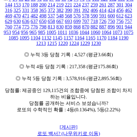
144
153
170
188
200
214
219
221
224
237
259
261
287
301
304
316
325
331
358
365
372
382
390
391
392
406
414
424
456
462
469
470
471
482
498
537
548
568
576
578
590
591
600
612
623
629
630
636
637
650
658
667
693
699
707
718
726
750
756
757
760
774
775
776
798
813
830
859
868
870
882
887
896
901
944
953
954
956
965
985
1005
1011
1036
1044
1060
1064
1073
1075
1085
1095
1104
1132
1145
1157
1164
1165
1170
1184
1190
1213
1215
1220
1224
1229
1230
◎ 누적 3등 당첨 기록 : 4,527 (평균3.66회)
◎ 누적 4등 당첨 기록 : 217,358 (평균175.86회)
◎ 누적 5등 당첨 기록 : 3,578,916 (평균2,895.56회)
당첨률: 제공중인 129,115건의 조합중에 당첨된 조합이 차지
하는 비율입니다.
당첨률 공개하는 서비스 보셨습니까?
로또의 수학적인 확률 : 4등(0.1364%), 5등(2.22%)
[게시판]
로또 백서? (나무위키로 이동)