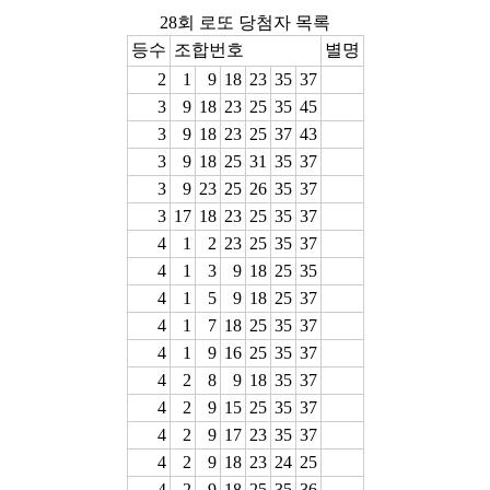
28회 로또 당첨자 목록
등수
조합번호
별명
2
1
9
18
23
35
37
3
9
18
23
25
35
45
3
9
18
23
25
37
43
3
9
18
25
31
35
37
3
9
23
25
26
35
37
3
17
18
23
25
35
37
4
1
2
23
25
35
37
4
1
3
9
18
25
35
4
1
5
9
18
25
37
4
1
7
18
25
35
37
4
1
9
16
25
35
37
4
2
8
9
18
35
37
4
2
9
15
25
35
37
4
2
9
17
23
35
37
4
2
9
18
23
24
25
4
2
9
18
25
35
36