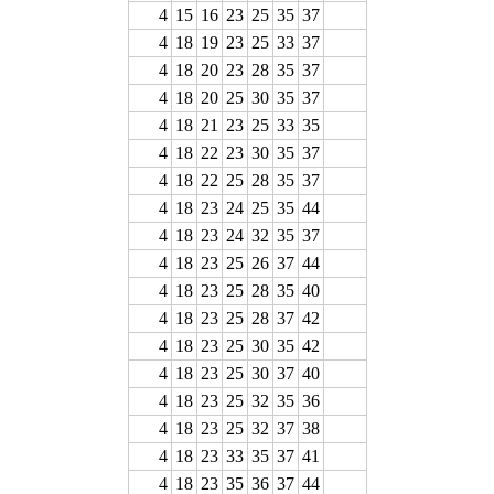
4
15
16
23
25
35
37
4
18
19
23
25
33
37
4
18
20
23
28
35
37
4
18
20
25
30
35
37
4
18
21
23
25
33
35
4
18
22
23
30
35
37
4
18
22
25
28
35
37
4
18
23
24
25
35
44
4
18
23
24
32
35
37
4
18
23
25
26
37
44
4
18
23
25
28
35
40
4
18
23
25
28
37
42
4
18
23
25
30
35
42
4
18
23
25
30
37
40
4
18
23
25
32
35
36
4
18
23
25
32
37
38
4
18
23
33
35
37
41
4
18
23
35
36
37
44