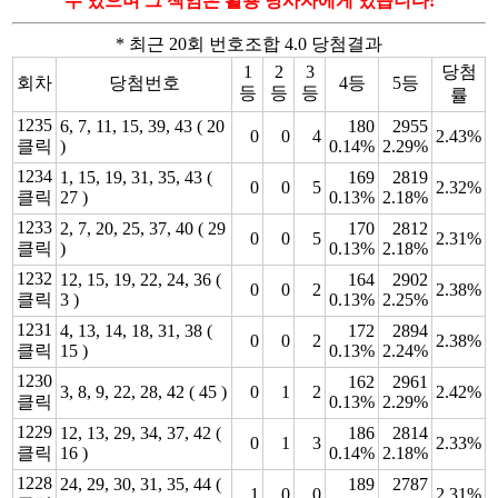
수 있으며 그 책임은 활용 당사자에게 있습니다!
* 최근 20회 번호조합 4.0 당첨결과
1
2
3
당첨
회차
당첨번호
4등
5등
등
등
등
률
1235
6, 7, 11, 15, 39, 43 ( 20
180
2955
0
0
4
2.43%
클릭
)
0.14%
2.29%
1234
1, 15, 19, 31, 35, 43 (
169
2819
0
0
5
2.32%
클릭
27 )
0.13%
2.18%
1233
2, 7, 20, 25, 37, 40 ( 29
170
2812
0
0
5
2.31%
클릭
)
0.13%
2.18%
1232
12, 15, 19, 22, 24, 36 (
164
2902
0
0
2
2.38%
클릭
3 )
0.13%
2.25%
1231
4, 13, 14, 18, 31, 38 (
172
2894
0
0
2
2.38%
클릭
15 )
0.13%
2.24%
1230
162
2961
3, 8, 9, 22, 28, 42 ( 45 )
0
1
2
2.42%
클릭
0.13%
2.29%
1229
12, 13, 29, 34, 37, 42 (
186
2814
0
1
3
2.33%
클릭
16 )
0.14%
2.18%
1228
24, 29, 30, 31, 35, 44 (
189
2787
1
0
0
2.31%