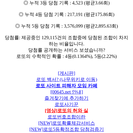
◎ 누적 3등 당첨 기록 : 4,523 (평균3.66회)
◎ 누적 4등 당첨 기록 : 217,191 (평균175.86회)
◎ 누적 5등 당첨 기록 : 3,576,099 (평균2,895.63회)
당첨률: 제공중인 129,115건의 조합중에 당첨된 조합이 차지
하는 비율입니다.
당첨률 공개하는 서비스 보셨습니까?
로또의 수학적인 확률 : 4등(0.1364%), 5등(2.22%)
[게시판]
로또 백서? (나무위키로 이동)
로또 사이트 피해자 모임 카페
[00645.net 안내]
즐겨찾기에 추가하기
로또사기꾼
[영상]로또의 허와 실
로또번호조합이란
[NEW]로또확률체감서비스
[NEW]로또5등확정조합 당첨검증기