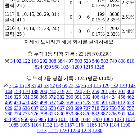
0
0
2
2.31%
클릭
25 )
0.13%
2.18%
1217
8, 10, 15, 20, 29, 31 (
199
3038
0
0
6
2.51%
클릭
41 )
0.15%
2.35%
1216
3, 10, 14, 15, 23, 24 (
215
2992
1
0
0
2.48%
클릭
25 )
0.17%
2.32%
자세히 보시려면 해당 회차를 클릭하세요.
◎ 누적 1등 당첨 기록 : 22 (평균0.02회)
※
34
92
122
168
292
308
384
497
503
523
540
583
740
808
810
824
920
958
1024
1200
1216
1228
◎ 누적 2등 당첨 기록 : 124 (평균0.10회)
※
7
14
15
28
35
41
53
57
63
69
72
74
76
79
115
129
132
139
143
144
153
170
188
200
214
219
221
224
237
259
261
287
301
304
316
325
331
358
365
372
382
390
391
392
406
414
424
456
462
469
470
471
482
498
537
548
568
576
578
590
591
600
612
623
629
630
636
637
650
658
667
693
699
707
718
726
750
756
757
760
774
775
776
798
813
830
859
868
870
882
887
896
901
944
953
954
956
965
985
1005
1011
1036
1044
1060
1064
1073
1075
1085
1095
1104
1132
1145
1157
1164
1165
1170
1184
1190
1213
1215
1220
1224
1229
1230