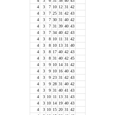
4
3
6
31
38
40
43
4
3
7
10
12
31
42
4
3
7
25
31
42
43
4
3
7
30
31
40
42
4
3
7
31
39
40
43
4
3
7
34
40
42
43
4
3
8
10
11
31
42
4
3
8
10
13
31
40
4
3
8
17
40
42
43
4
3
8
31
40
42
45
4
3
9
10
14
31
42
4
3
9
10
16
40
43
4
3
9
23
31
42
43
4
3
9
28
31
40
42
4
3
9
31
40
41
43
4
3
10
11
13
31
43
4
3
10
14
19
40
43
4
3
10
15
20
31
42