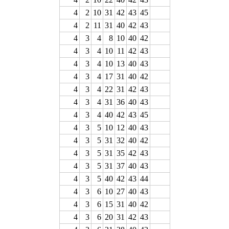
4
2
10
31
42
43
45
4
2
11
31
40
42
43
4
3
4
8
10
40
42
4
3
4
10
11
42
43
4
3
4
10
13
40
43
4
3
4
17
31
40
42
4
3
4
22
31
42
43
4
3
4
31
36
40
43
4
3
4
40
42
43
45
4
3
5
10
12
40
43
4
3
5
31
32
40
42
4
3
5
31
35
42
43
4
3
5
31
37
40
43
4
3
5
40
42
43
44
4
3
6
10
27
40
43
4
3
6
15
31
40
42
4
3
6
20
31
42
43