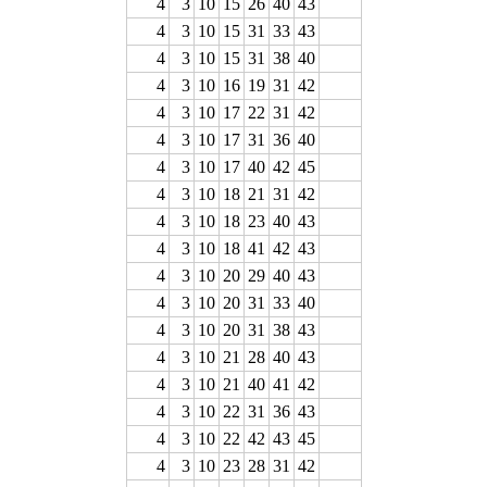
4
3
10
15
26
40
43
4
3
10
15
31
33
43
4
3
10
15
31
38
40
4
3
10
16
19
31
42
4
3
10
17
22
31
42
4
3
10
17
31
36
40
4
3
10
17
40
42
45
4
3
10
18
21
31
42
4
3
10
18
23
40
43
4
3
10
18
41
42
43
4
3
10
20
29
40
43
4
3
10
20
31
33
40
4
3
10
20
31
38
43
4
3
10
21
28
40
43
4
3
10
21
40
41
42
4
3
10
22
31
36
43
4
3
10
22
42
43
45
4
3
10
23
28
31
42