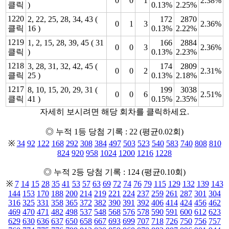
0
0
1
2.38%
클릭
)
0.13%
2.25%
1220
2, 22, 25, 28, 34, 43 (
172
2870
0
1
3
2.36%
클릭
16 )
0.13%
2.22%
1219
1, 2, 15, 28, 39, 45 ( 31
166
2884
0
0
3
2.36%
클릭
)
0.13%
2.23%
1218
3, 28, 31, 32, 42, 45 (
174
2809
0
0
2
2.31%
클릭
25 )
0.13%
2.18%
1217
8, 10, 15, 20, 29, 31 (
199
3038
0
0
6
2.51%
클릭
41 )
0.15%
2.35%
자세히 보시려면 해당 회차를 클릭하세요.
◎ 누적 1등 당첨 기록 : 22 (평균0.02회)
※
34
92
122
168
292
308
384
497
503
523
540
583
740
808
810
824
920
958
1024
1200
1216
1228
◎ 누적 2등 당첨 기록 : 124 (평균0.10회)
※
7
14
15
28
35
41
53
57
63
69
72
74
76
79
115
129
132
139
143
144
153
170
188
200
214
219
221
224
237
259
261
287
301
304
316
325
331
358
365
372
382
390
391
392
406
414
424
456
462
469
470
471
482
498
537
548
568
576
578
590
591
600
612
623
629
630
636
637
650
658
667
693
699
707
718
726
750
756
757