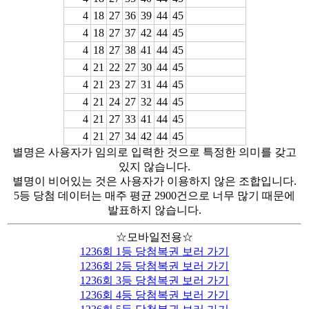
4
18
27
36
39
44
45
4
18
27
37
42
44
45
4
18
27
38
41
44
45
4
21
22
27
30
44
45
4
21
23
27
31
44
45
4
21
24
27
32
44
45
4
21
27
33
41
44
45
4
21
27
34
42
44
45
별명은 사용자가 임의로 입력한 것으로 특정한 의미를 갖고
있지 않습니다.
별명이 비어있는 것은 사용자가 이용하지 않은 조합입니다.
5등 당첨 데이터는 매주 평균 2900건으로 너무 많기 때문에
발표하지 않습니다.
☆모바일전용☆
1236회 1등 당첨복권 보러 가기
1236회 2등 당첨복권 보러 가기
1236회 3등 당첨복권 보러 가기
1236회 4등 당첨복권 보러 가기