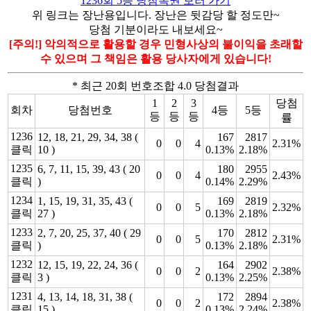
1236회 5등 당첨복권 보러 가기
위 링크는 장난용입니다. 장난은 뒷감당 할 정도만~
당첨 기분이라도 내보세요~
[주의!] 악의적으로 활용할 경우 민형사상의 불이익을 초래할
수 있으며 그 책임은 활용 당사자에게 있습니다!
* 최근 20회 번호조합 4.0 당첨결과
1
2
3
당첨
회차
당첨번호
4등
5등
등
등
등
률
1236
12, 18, 21, 29, 34, 38 (
167
2817
0
0
4
2.31%
클릭
10 )
0.13%
2.18%
1235
6, 7, 11, 15, 39, 43 ( 20
180
2955
0
0
4
2.43%
클릭
)
0.14%
2.29%
1234
1, 15, 19, 31, 35, 43 (
169
2819
0
0
5
2.32%
클릭
27 )
0.13%
2.18%
1233
2, 7, 20, 25, 37, 40 ( 29
170
2812
0
0
5
2.31%
클릭
)
0.13%
2.18%
1232
12, 15, 19, 22, 24, 36 (
164
2902
0
0
2
2.38%
클릭
3 )
0.13%
2.25%
1231
4, 13, 14, 18, 31, 38 (
172
2894
0
0
2
2.38%
클릭
15 )
0.13%
2.24%