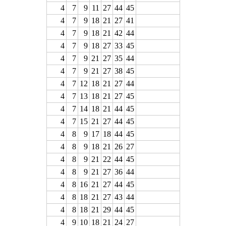
4
7
9
11
27
44
45
4
7
9
18
21
27
41
4
7
9
18
21
42
44
4
7
9
18
27
33
45
4
7
9
21
27
35
44
4
7
9
21
27
38
45
4
7
12
18
21
27
44
4
7
13
18
21
27
45
4
7
14
18
21
44
45
4
7
15
21
27
44
45
4
8
9
17
18
44
45
4
8
9
18
21
26
27
4
8
9
21
22
44
45
4
8
9
21
27
36
44
4
8
16
21
27
44
45
4
8
18
21
27
43
44
4
8
18
21
29
44
45
4
9
10
18
21
24
27