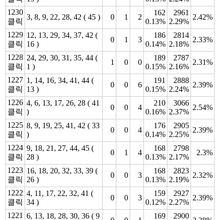
1230
162
2961
3, 8, 9, 22, 28, 42 ( 45 )
0
1
2
2.42%
클릭
0.13%
2.29%
1229
12, 13, 29, 34, 37, 42 (
186
2814
0
1
3
2.33%
클릭
16 )
0.14%
2.18%
1228
24, 29, 30, 31, 35, 44 (
189
2787
1
0
0
2.31%
클릭
1 )
0.15%
2.16%
1227
1, 14, 16, 34, 41, 44 (
191
2888
0
0
6
2.39%
클릭
13 )
0.15%
2.24%
1226
4, 6, 13, 17, 26, 28 ( 41
210
3066
0
0
4
2.54%
클릭
)
0.16%
2.37%
1225
8, 9, 19, 25, 41, 42 ( 33
176
2905
0
0
4
2.39%
클릭
)
0.14%
2.25%
1224
9, 18, 21, 27, 44, 45 (
168
2798
0
1
4
2.3%
클릭
28 )
0.13%
2.17%
1223
16, 18, 20, 32, 33, 39 (
168
2823
0
0
3
2.32%
클릭
26 )
0.13%
2.19%
1222
4, 11, 17, 22, 32, 41 (
159
2927
0
0
3
2.39%
클릭
34 )
0.12%
2.27%
1221
6, 13, 18, 28, 30, 36 ( 9
169
2900