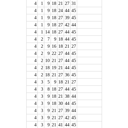
4
1
9
18
21
27
31
4
1
9
18
24
44
45
4
1
9
18
27
39
45
4
1
9
18
27
42
44
4
1
14
18
27
44
45
4
2
7
9
18
44
45
4
2
9
16
18
21
27
4
2
9
22
27
44
45
4
2
10
21
27
44
45
4
2
18
19
21
44
45
4
2
18
21
27
36
45
4
3
5
9
18
21
27
4
3
8
18
27
44
45
4
3
9
18
21
38
44
4
3
9
18
30
44
45
4
3
9
21
27
39
44
4
3
9
21
27
42
45
4
3
9
21
41
44
45