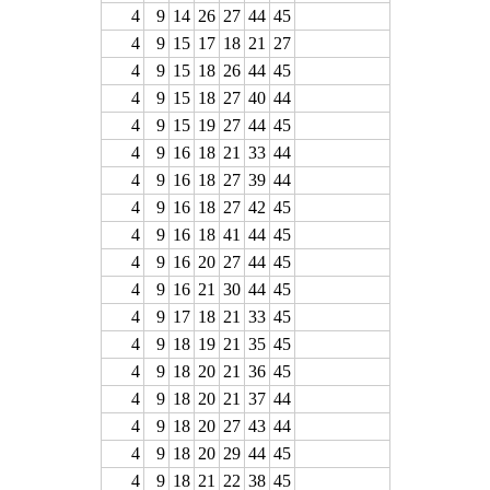
4
9
14
26
27
44
45
4
9
15
17
18
21
27
4
9
15
18
26
44
45
4
9
15
18
27
40
44
4
9
15
19
27
44
45
4
9
16
18
21
33
44
4
9
16
18
27
39
44
4
9
16
18
27
42
45
4
9
16
18
41
44
45
4
9
16
20
27
44
45
4
9
16
21
30
44
45
4
9
17
18
21
33
45
4
9
18
19
21
35
45
4
9
18
20
21
36
45
4
9
18
20
21
37
44
4
9
18
20
27
43
44
4
9
18
20
29
44
45
4
9
18
21
22
38
45