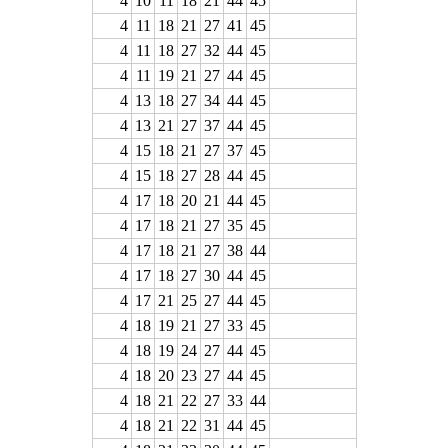
4
10
11
18
21
44
45
4
11
18
21
27
41
45
4
11
18
27
32
44
45
4
11
19
21
27
44
45
4
13
18
27
34
44
45
4
13
21
27
37
44
45
4
15
18
21
27
37
45
4
15
18
27
28
44
45
4
17
18
20
21
44
45
4
17
18
21
27
35
45
4
17
18
21
27
38
44
4
17
18
27
30
44
45
4
17
21
25
27
44
45
4
18
19
21
27
33
45
4
18
19
24
27
44
45
4
18
20
23
27
44
45
4
18
21
22
27
33
44
4
18
21
22
31
44
45