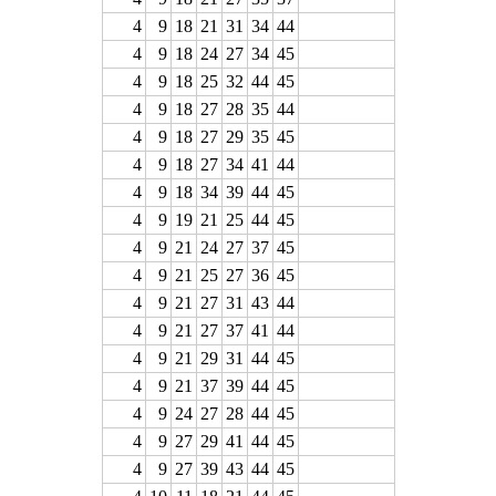
4
9
18
21
31
34
44
4
9
18
24
27
34
45
4
9
18
25
32
44
45
4
9
18
27
28
35
44
4
9
18
27
29
35
45
4
9
18
27
34
41
44
4
9
18
34
39
44
45
4
9
19
21
25
44
45
4
9
21
24
27
37
45
4
9
21
25
27
36
45
4
9
21
27
31
43
44
4
9
21
27
37
41
44
4
9
21
29
31
44
45
4
9
21
37
39
44
45
4
9
24
27
28
44
45
4
9
27
29
41
44
45
4
9
27
39
43
44
45