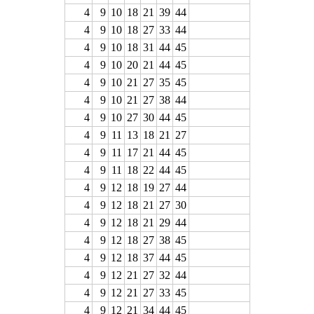
4
9
10
18
21
39
44
4
9
10
18
27
33
44
4
9
10
18
31
44
45
4
9
10
20
21
44
45
4
9
10
21
27
35
45
4
9
10
21
27
38
44
4
9
10
27
30
44
45
4
9
11
13
18
21
27
4
9
11
17
21
44
45
4
9
11
18
22
44
45
4
9
12
18
19
27
44
4
9
12
18
21
27
30
4
9
12
18
21
29
44
4
9
12
18
27
38
45
4
9
12
18
37
44
45
4
9
12
21
27
32
44
4
9
12
21
27
33
45
4
9
12
21
34
44
45