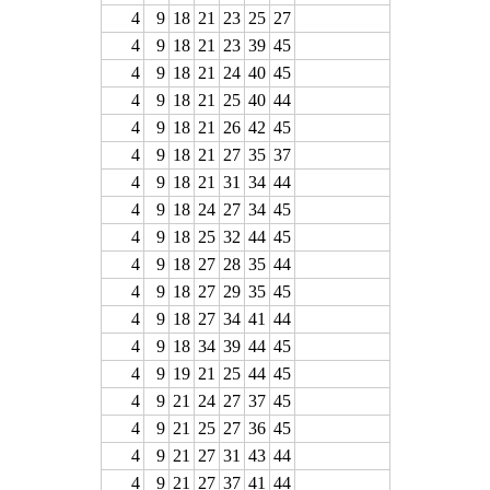
4
9
18
21
23
25
27
4
9
18
21
23
39
45
4
9
18
21
24
40
45
4
9
18
21
25
40
44
4
9
18
21
26
42
45
4
9
18
21
27
35
37
4
9
18
21
31
34
44
4
9
18
24
27
34
45
4
9
18
25
32
44
45
4
9
18
27
28
35
44
4
9
18
27
29
35
45
4
9
18
27
34
41
44
4
9
18
34
39
44
45
4
9
19
21
25
44
45
4
9
21
24
27
37
45
4
9
21
25
27
36
45
4
9
21
27
31
43
44
4
9
21
27
37
41
44