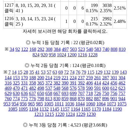
1217
8, 10, 15, 20, 29, 31 (
199
3038
0
0
6
2.51%
클릭
41 )
0.15%
2.35%
1216
3, 10, 14, 15, 23, 24 (
215
2992
1
0
0
2.48%
클릭
25 )
0.17%
2.32%
자세히 보시려면 해당 회차를 클릭하세요.
◎ 누적 1등 당첨 기록 : 22 (평균0.02회)
※
34
92
122
168
292
308
384
497
503
523
540
583
740
808
810
824
920
958
1024
1200
1216
1228
◎ 누적 2등 당첨 기록 : 124 (평균0.10회)
※
7
14
15
28
35
41
53
57
63
69
72
74
76
79
115
129
132
139
143
144
153
170
188
200
214
219
221
224
237
259
261
287
301
304
316
325
331
358
365
372
382
390
391
392
406
414
424
456
462
469
470
471
482
498
537
548
568
576
578
590
591
600
612
623
629
630
636
637
650
658
667
693
699
707
718
726
750
756
757
760
774
775
776
798
813
830
859
868
870
882
887
896
901
944
953
954
956
965
985
1005
1011
1036
1044
1060
1064
1073
1075
1085
1095
1104
1132
1145
1157
1164
1165
1170
1184
1190
1213
1215
1220
1224
1229
1230
◎ 누적 3등 당첨 기록 : 4,523 (평균3.66회)