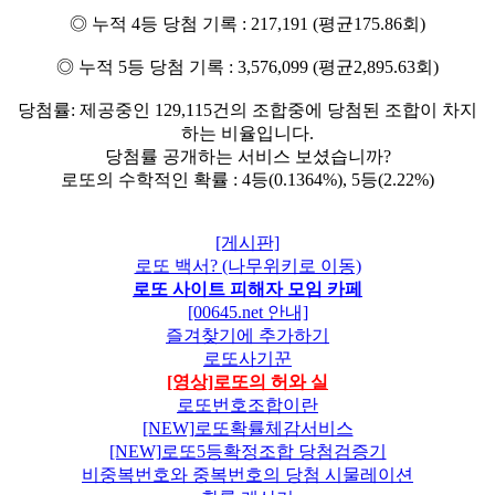
◎ 누적 4등 당첨 기록 : 217,191 (평균175.86회)
◎ 누적 5등 당첨 기록 : 3,576,099 (평균2,895.63회)
당첨률: 제공중인 129,115건의 조합중에 당첨된 조합이 차지
하는 비율입니다.
당첨률 공개하는 서비스 보셨습니까?
로또의 수학적인 확률 : 4등(0.1364%), 5등(2.22%)
[게시판]
로또 백서? (나무위키로 이동)
로또 사이트 피해자 모임 카페
[00645.net 안내]
즐겨찾기에 추가하기
로또사기꾼
[영상]로또의 허와 실
로또번호조합이란
[NEW]로또확률체감서비스
[NEW]로또5등확정조합 당첨검증기
비중복번호와 중복번호의 당첨 시물레이션