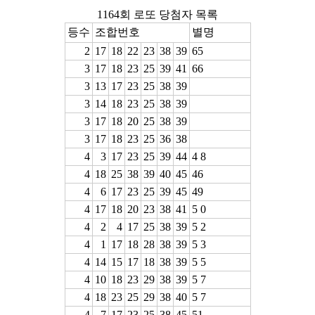
1164회 로또 당첨자 목록
등수
조합번호
별명
2
17
18
22
23
38
39
65
3
17
18
23
25
39
41
66
3
13
17
23
25
38
39
3
14
18
23
25
38
39
3
17
18
20
25
38
39
3
17
18
23
25
36
38
4
3
17
23
25
39
44
4 8
4
18
25
38
39
40
45
46
4
6
17
23
25
39
45
49
4
17
18
20
23
38
41
5 0
4
2
4
17
25
38
39
5 2
4
1
17
18
28
38
39
5 3
4
14
15
17
18
38
39
5 5
4
10
18
23
29
38
39
5 7
4
18
23
25
29
38
40
5 7
4
7
17
23
25
38
45
51