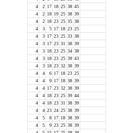
4
2
17
18
25
38
45
4
2
18
19
25
38
39
4
2
18
23
25
35
38
4
3
5
17
18
23
25
4
3
17
23
25
33
38
4
3
17
23
31
38
39
4
3
18
23
25
34
38
4
3
18
23
25
39
43
4
3
18
23
32
38
39
4
4
6
17
18
23
25
4
4
9
17
18
38
39
4
4
17
23
32
38
39
4
4
18
23
25
39
44
4
4
18
23
31
38
39
4
4
23
24
25
38
39
4
5
8
17
18
38
39
4
5
9
23
25
38
39
4
5
15
17
25
38
39