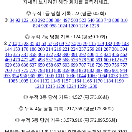
자세히 보시려면 해당 회차를 클릭하세요.
◎ 누적 1등 당첨 기록 : 22 (평균0.02회)
※
34
92
122
168
292
308
384
497
503
523
540
583
740
808
810
824
920
958
1024
1200
1216
1228
◎ 누적 2등 당첨 기록 : 124 (평균0.10회)
※
7
14
15
28
35
41
53
57
63
69
72
74
76
79
115
129
132
139
143
144
153
170
188
200
214
219
221
224
237
259
261
287
301
304
316
325
331
358
365
372
382
390
391
392
406
414
424
456
462
469
470
471
482
498
537
548
568
576
578
590
591
600
612
623
629
630
636
637
650
658
667
693
699
707
718
726
750
756
757
760
774
775
776
798
813
830
859
868
870
882
887
896
901
944
953
954
956
965
985
1005
1011
1036
1044
1060
1064
1073
1075
1085
1095
1104
1132
1145
1157
1164
1165
1170
1184
1190
1213
1215
1220
1224
1229
1230
◎ 누적 3등 당첨 기록 : 4,527 (평균3.66회)
◎ 누적 4등 당첨 기록 : 217,358 (평균175.86회)
◎ 누적 5등 당첨 기록 : 3,578,916 (평균2,895.56회)
당첨률: 제공중인 129,115건의 조합중에 당첨된 조합이 차지