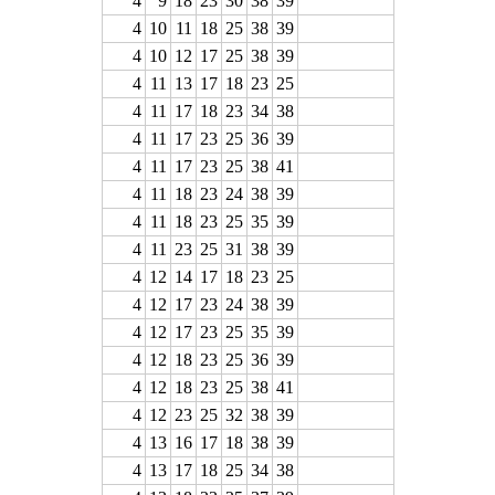
4
9
18
23
30
38
39
4
10
11
18
25
38
39
4
10
12
17
25
38
39
4
11
13
17
18
23
25
4
11
17
18
23
34
38
4
11
17
23
25
36
39
4
11
17
23
25
38
41
4
11
18
23
24
38
39
4
11
18
23
25
35
39
4
11
23
25
31
38
39
4
12
14
17
18
23
25
4
12
17
23
24
38
39
4
12
17
23
25
35
39
4
12
18
23
25
36
39
4
12
18
23
25
38
41
4
12
23
25
32
38
39
4
13
16
17
18
38
39
4
13
17
18
25
34
38