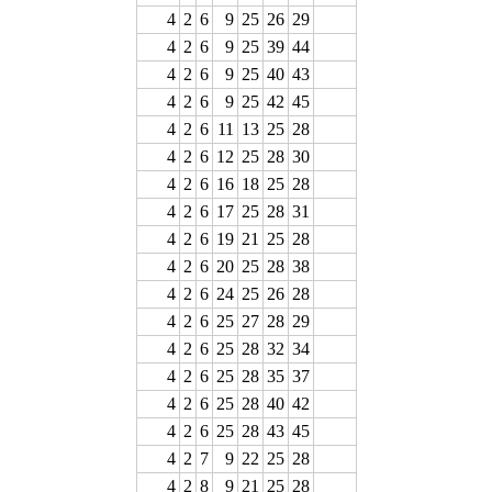
4
2
6
9
25
26
29
4
2
6
9
25
39
44
4
2
6
9
25
40
43
4
2
6
9
25
42
45
4
2
6
11
13
25
28
4
2
6
12
25
28
30
4
2
6
16
18
25
28
4
2
6
17
25
28
31
4
2
6
19
21
25
28
4
2
6
20
25
28
38
4
2
6
24
25
26
28
4
2
6
25
27
28
29
4
2
6
25
28
32
34
4
2
6
25
28
35
37
4
2
6
25
28
40
42
4
2
6
25
28
43
45
4
2
7
9
22
25
28
4
2
8
9
21
25
28