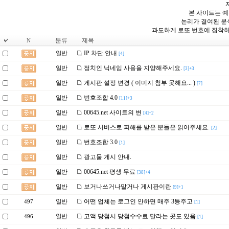
본 사이트는 예
논리가 결여된 분
과도하게 로또 번호에 집착하
분류
제목
N
일반
IP 차단 안내
[4]
일반
정치인 닉네임 사용을 지양해주세요.
[3]+3
일반
게시판 설정 변경 ( 이미지 첨부 못해요... )
[7]
일반
번호조합 4.0
[11]+3
일반
00645.net 사이트의 변
[4]+2
일반
로또 서비스로 피해를 받은 분들은 읽어주세요.
[2]
일반
번호조합 3.0
[1]
일반
광고물 게시 안내.
일반
00645.net 평생 무료
[38]+4
일반
보거나쓰거나말거나 게시판이란
[9]+1
일반
어떤 업체는 로그인 안하면 매주 3등주고
497
[1]
일반
고액 당첨시 당첨수수료 달라는 곳도 있음
496
[1]