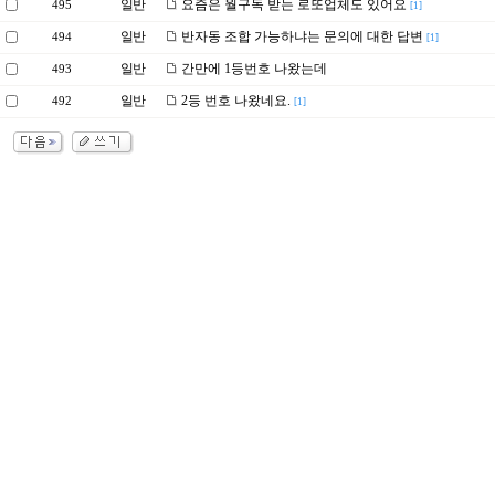
일반
요즘은 월구독 받는 로또업체도 있어요
495
[1]
일반
반자동 조합 가능하냐는 문의에 대한 답변
494
[1]
일반
간만에 1등번호 나왔는데
493
일반
2등 번호 나왔네요.
492
[1]