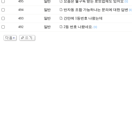
일반
요즘은 월구독 받는 로또업체도 있어요
495
[1]
일반
반자동 조합 가능하냐는 문의에 대한 답변
494
[1
일반
간만에 1등번호 나왔는데
493
일반
2등 번호 나왔네요.
492
[1]