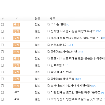
분류
제목
N
일반
IP 차단 안내
[4]
일반
정치인 닉네임 사용을 지양해주세요.
[3]+3
일반
게시판 설정 변경 ( 이미지 첨부 못해요... )
[7]
일반
번호조합 4.0
[11]+3
일반
00645.net 사이트의 변
[4]+2
일반
로또 서비스로 피해를 받은 분들은 읽어주세
일반
번호조합 3.0
[1]
일반
광고물 게시 안내.
일반
00645.net 평생 무료
[38]+4
일반
보거나쓰거나말거나 게시판이란
[9]+1
일반
어떤 업체는 로그인 안하면 매주 3등주고
497
[1]
일반
고액 당첨시 당첨수수료 달라는 곳도 있음
496
[1